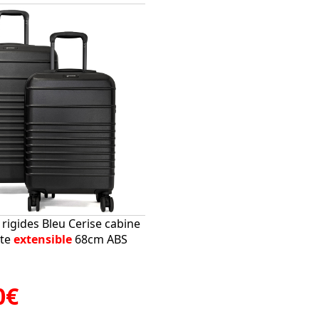
s rigides Bleu Cerise cabine
ute
extensible
68cm ABS
0€