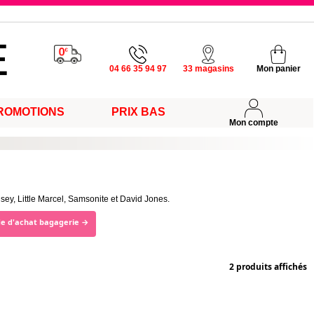
u vendredi
04 66 35 94 97
33 magasins
Mon panier
ROMOTIONS
PRIX BAS
s
Mon compte
ey, Little Marcel, Samsonite et David Jones.
de d'achat bagagerie →
2 produits affichés