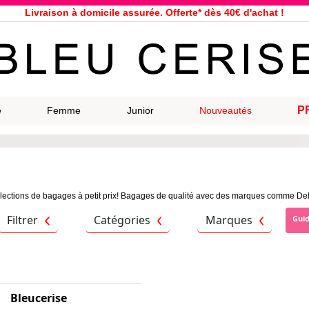
Livraison à domicile assurée. Offerte* dès 40€ d'achat !
Service client à votre écoute au 04 66 35 94 97
n le jour même pour toutes commandes passées avant 12h, du lundi a
33 magasins répartis dans la France. Un à proximité de chez vous ?
Bon shopping chez Bleu Cerise !
Jusqu'à -75% sur la bagagerie du 29/07 au 27/08
P
e
Femme
Junior
Nouveautés
Samsonite, Delsey, American Tourister, Eastpak, Little Marcel à prix ba
lections de bagages à petit prix! Bagages de qualité avec des marques comme Dels
Filtrer
Catégories
Marques
Gui
Bleucerise