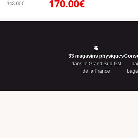
170.00€
348.00€
🏪
33 magasins physiques
Conse
dans le Grand Sud-Est
pa
de la France
baga