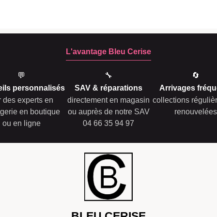
L'avantage Bleu Cerise
💬
🔧
🔄
ils personnalisés
SAV & réparations
Arrivages fréqu
r des experts en
directement en magasin
collections réguli
gerie en boutique
ou auprès de notre SAV
renouvelées
ou en ligne
04 66 35 94 97
BLEU CERISE