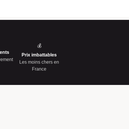
💰
ents
Prix imbattables
èrement
Les moins chers en
France