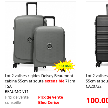
Lot 2 valises rigides Delsey Beaumont
Lot 2 valise
cabine 55cm et soute
extensible
71cm
55cm et so
TSA
CA20732
BEAUMONT1
Prix de vente
Prix de vente
100.0
conseillé
Bleu Cerise