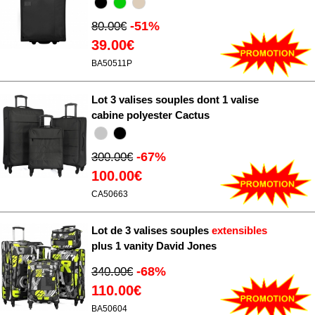
-51%
80.00€
39.00€
BA50511P
Lot 3 valises souples dont 1 valise
cabine polyester Cactus
-67%
300.00€
100.00€
CA50663
Lot de 3 valises souples
extensibles
plus 1 vanity David Jones
-68%
340.00€
110.00€
BA50604