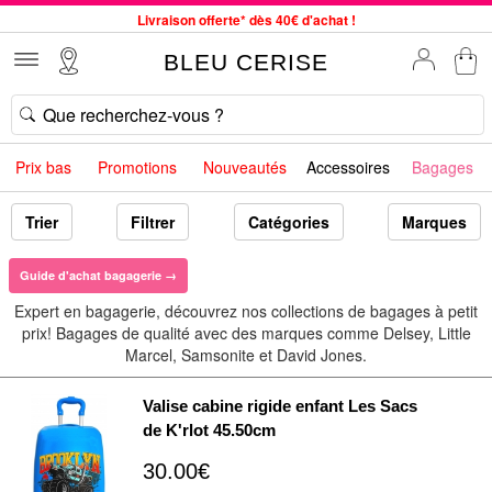
Livraison offerte* dès 40€ d'achat !
Service client à votre écoute au 04 66 35 94 97
BLEU CERISE
Commande avant 12h expédiée le jour même, du lundi au vendredi
33 magasins en France. Un à proximité de chez vous ?
Bon shopping chez BLEU CERISE !
Prix bas
Promotions
Nouveautés
Accessoires
Bagages
Jusqu'à -75% sur le site du 29/07 au 27/08
Samsonite, Delsey, American Tourister, Little Marcel à Prix Bas
Trier
Filtrer
Catégories
Marques
Guide d'achat bagagerie →
Expert en bagagerie, découvrez nos collections de bagages à petit
prix! Bagages de qualité avec des marques comme Delsey, Little
Marcel, Samsonite et David Jones.
Valise cabine rigide enfant Les Sacs
de K'rlot 45.50cm
30.00€