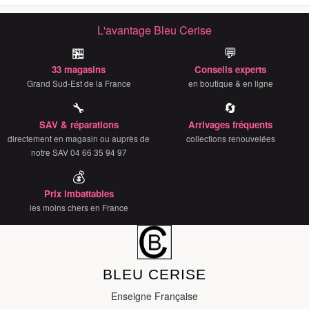
médias sociaux et d'analyser notre trafic. Nous
partageons également des informations sur l'utilisation de
L'avantage Bleu Cerise
notre site avec nos partenaires de médias sociaux, de
🏪
💬
publicité et d'analyse, qui peuvent combiner celles-ci
33 magasins
Conseils experts
avec d'autres informations que vous leur avez fournies
Grand Sud-Est de la France
en boutique & en ligne
ou qu'ils ont collectées lors de votre utilisation de leurs
🔧
🔄
services.
SAV & réparations
Arrivages fréquents
directement en magasin ou auprès de
collections renouvelées
notre SAV 04 66 35 94 97
💰
Prix imbattables
les moins chers en France
BLEU CERISE
Enseigne Française