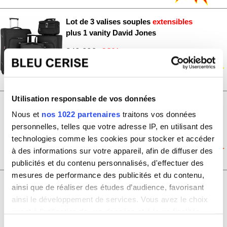
Lot de 3 valises souples
extensibles
plus 1 vanity David Jones
-68%
340.00€
110.00€
BA50304
Utilisation responsable de vos données
Valise cabine rigide enfant Cactus
Nous et
nos 1022 partenaires
traitons vos données
45.50cm
personnelles, telles que votre adresse IP, en utilisant des
30.00€
technologies comme les cookies pour stocker et accéder
K0335-COSMONAUTE
à des informations sur votre appareil, afin de diffuser des
publicités et du contenu personnalisés, d'effectuer des
mesures de performance des publicités et du contenu,
Valise cabine rigide enfant Cactus
ainsi que de réaliser des études d’audience, favorisant
45.50cm
ainsi le développement de services. Vous avez le choix
quant à l'utilisation de vos données et à leurs finalités.
30.00€
Vous pouvez modifier ou retirer votre consentement à
K0335-SKATE