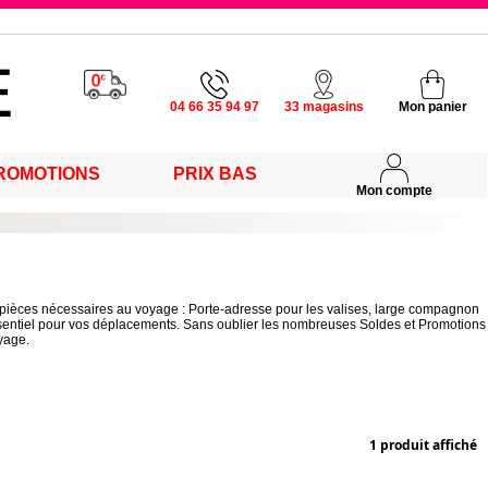
u vendredi
04 66 35 94 97
33 magasins
Mon panier
ROMOTIONS
PRIX BAS
s
Mon compte
es pièces nécessaires au voyage : Porte-adresse pour les valises, large compagnon
essentiel pour vos déplacements. Sans oublier les nombreuses Soldes et Promotions
yage.
1 produit affiché