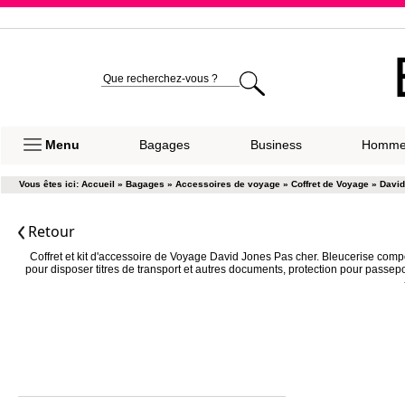
Expéditio
Menu
Bagages
Business
Homm
Vous êtes ici:
Accueil
»
Bagages
»
Accessoires de voyage
»
Coffret de Voyage
»
David
Retour
Coffret et kit d'accessoire de Voyage David Jones Pas cher. Bleucerise comp
pour disposer titres de transport et autres documents, protection pour passe