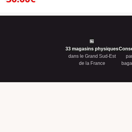
🏪
33 magasins physiques
Conse
dans le Grand Sud-Est
pa
de la France
baga