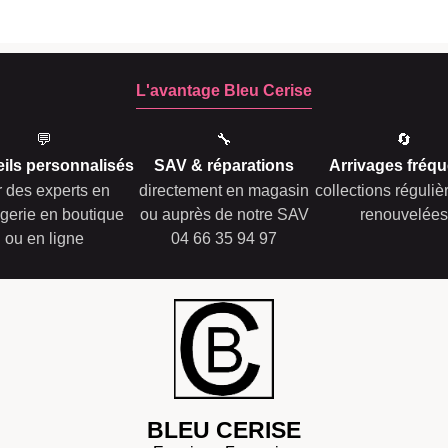
L'avantage Bleu Cerise
💬
🔧
🔄
ils personnalisés
SAV & réparations
Arrivages fréqu
r des experts en
directement en magasin
collections réguli
gerie en boutique
ou auprès de notre SAV
renouvelées
ou en ligne
04 66 35 94 97
BLEU CERISE