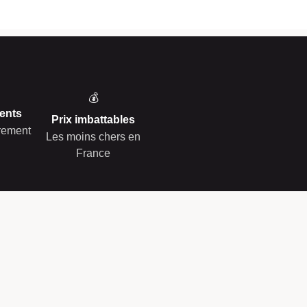
💰
ents
Prix imbattables
èrement
Les moins chers en
France