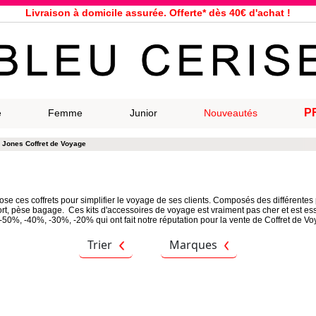
Livraison à domicile assurée. Offerte* dès 40€ d'achat !
Service client à votre écoute au 04 66 35 94 97
n le jour même pour toutes commandes passées avant 12h, du lundi a
33 magasins répartis dans la France. Un à proximité de chez vous ?
Bon shopping chez Bleu Cerise !
Jusqu'à -75% sur la bagagerie du 29/07 au 27/08
P
e
Femme
Junior
Nouveautés
Samsonite, Delsey, American Tourister, Eastpak, Little Marcel à prix ba
 Jones Coffret de Voyage
ose ces coffrets pour simplifier le voyage de ses clients. Composés des différent
port, pèse bagage. Ces kits d'accessoires de voyage est vraiment pas cher et est 
-50%, -40%, -30%, -20% qui ont fait notre réputation pour la vente de Coffret de Vo
Trier
Marques