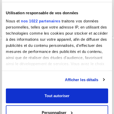
Utilisation responsable de vos données
Nous et
nos 1022 partenaires
traitons vos données
personnelles, telles que votre adresse IP, en utilisant des
technologies comme les cookies pour stocker et accéder
à des informations sur votre appareil, afin de diffuser des
publicités et du contenu personnalisés, d'effectuer des
mesures de performance des publicités et du contenu,
ainsi que de réaliser des études d’audience, favorisant
ainsi le développement de services. Vous avez le choix
quant à l'utilisation de vos données et à leurs finalités.
Vous pouvez modifier ou retirer votre consentement à
Afficher les détails
tout moment en consultant la Déclaration relative aux
cookies ou en cliquant sur l'icône de confidentialité.
Tout autoriser
Si vous le permettez, nous aimerions également :
Collecter des informations sur votre localisation
Personnaliser
géographique qui peuvent être précises à plusieurs