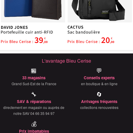
L'avantage Bleu Cerise
🏪
💬
33 magasins
Conseils experts
Grand Sud-Est de la France
en boutique & en ligne
🔧
🔄
SAV & réparations
Arrivages fréquents
directement en magasin ou auprès de
collections renouvelées
notre SAV 04 66 35 94 97
💰
Prix imbattables