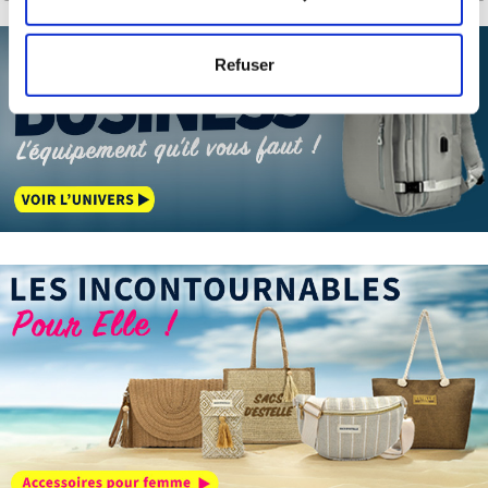
mètres près
Identifier votre appareil en l'analysant activement
Refuser
pour en relever les caractéristiques spécifiques
(empreintes digitales).
Pour en savoir plus sur le traitement de vos données
personnelles et définir vos préférences, reportez-vous à
la
section « Détails »
. Vous pouvez modifier ou retirer
votre consentement à tout moment à partir de la
déclaration sur les cookies.
Les cookies nous permettent de personnaliser le contenu
et les annonces, d'offrir des fonctionnalités relatives aux
médias sociaux et d'analyser notre trafic. Nous
partageons également des informations sur l'utilisation de
notre site avec nos partenaires de médias sociaux, de
publicité et d'analyse, qui peuvent combiner celles-ci
avec d'autres informations que vous leur avez fournies
ou qu'ils ont collectées lors de votre utilisation de leurs