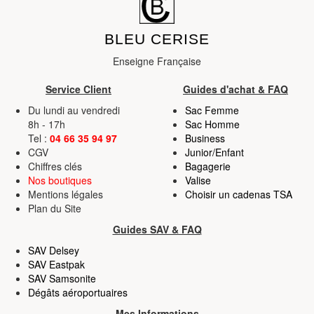
BLEU CERISE
Enseigne Française
Service Client
Guides d'achat & FAQ
Du lundi au vendredi
Sac Femme
8h - 17h
Sac Homme
Tel :
04 66 35 94 97
Business
CGV
Junior/Enfant
Chiffres clés
Bagagerie
Nos boutiques
Valise
Mentions légales
Choisir un cadenas TSA
Plan du Site
Guides SAV & FAQ
SAV Delsey
SAV Eastpak
SAV Samsonite
Dégâts aéroportuaires
Mes Informations