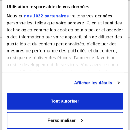
Utilisation responsable de vos données
Dimensions produit
Nous et
nos 1022 partenaires
traitons vos données
personnelles, telles que votre adresse IP, en utilisant des
Retour
technologies comme les cookies pour stocker et accéder
à des informations sur votre appareil, afin de diffuser des
publicités et du contenu personnalisés, d'effectuer des
Règlement (UE) 2023/988 relatifs à la Sécurité
mesures de performance des publicités et du contenu,
Générale des Produits
ainsi que de réaliser des études d’audience, favorisant
ainsi le développement de services. Vous avez le choix
BLEUCERISE VOUS CONSEILLE
quant à l'utilisation de vos données et à leurs finalités.
Vous pouvez modifier ou retirer votre consentement à
Afficher les détails
tout moment en consultant la Déclaration relative aux
cookies ou en cliquant sur l'icône de confidentialité.
Tout autoriser
Si vous le permettez, nous aimerions également :
Collecter des informations sur votre localisation
Personnaliser
géographique qui peuvent être précises à plusieurs
mètres près