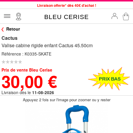
Livraison offerte* dès 40€ d'achat !
Service client à votre écoute au 04 66 35 94 97
BLEU CERISE
Commande avant 12h expédiée le jour même, du lundi au vendredi
Retour
33 magasins en France. Un à proximité de chez vous ?
Cactus
Bon shopping chez BLEU CERISE !
Valise cabine rigide enfant Cactus 45.50cm
Jusqu'à -75% sur le site du 29/07 au 27/08
Référence :
K0335-SKATE
Samsonite, Delsey, American Tourister, Little Marcel à Prix Bas
Prix de vente Bleu Cerise
30,00 €
Livraison dès le
11-08-2026
Appuyez 2 fois sur l'image pour zoomer ou y rester