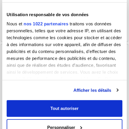
Utilisation responsable de vos données
Nous et
nos 1022 partenaires
traitons vos données
personnelles, telles que votre adresse IP, en utilisant des
technologies comme les cookies pour stocker et accéder
à des informations sur votre appareil, afin de diffuser des
publicités et du contenu personnalisés, d'effectuer des
mesures de performance des publicités et du contenu,
ainsi que de réaliser des études d’audience, favorisant
ainsi le développement de services. Vous avez le choix
quant à l'utilisation de vos données et à leurs finalités.
Vous pouvez modifier ou retirer votre consentement à
Afficher les détails
tout moment en consultant la Déclaration relative aux
cookies ou en cliquant sur l'icône de confidentialité.
Tout autoriser
Si vous le permettez, nous aimerions également :
Collecter des informations sur votre localisation
Personnaliser
géographique qui peuvent être précises à plusieurs