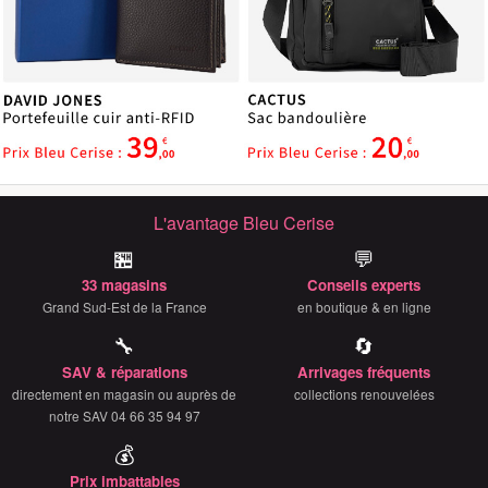
L'avantage Bleu Cerise
🏪
💬
33 magasins
Conseils experts
Grand Sud-Est de la France
en boutique & en ligne
🔧
🔄
SAV & réparations
Arrivages fréquents
directement en magasin ou auprès de
collections renouvelées
notre SAV 04 66 35 94 97
💰
Prix imbattables