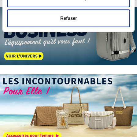
mètres près
Identifier votre appareil en l'analysant activement
Refuser
pour en relever les caractéristiques spécifiques
(empreintes digitales).
Pour en savoir plus sur le traitement de vos données
personnelles et définir vos préférences, reportez-vous à
la
section « Détails »
. Vous pouvez modifier ou retirer
votre consentement à tout moment à partir de la
déclaration sur les cookies.
Les cookies nous permettent de personnaliser le contenu
et les annonces, d'offrir des fonctionnalités relatives aux
médias sociaux et d'analyser notre trafic. Nous
partageons également des informations sur l'utilisation de
notre site avec nos partenaires de médias sociaux, de
publicité et d'analyse, qui peuvent combiner celles-ci
avec d'autres informations que vous leur avez fournies
ou qu'ils ont collectées lors de votre utilisation de leurs