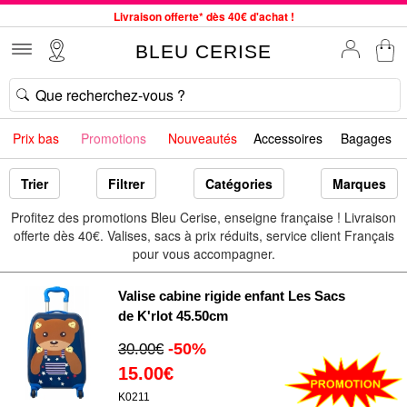
Livraison offerte* dès 40€ d'achat !
Service client à votre écoute au 04 66 35 94 97
BLEU CERISE
Commande avant 12h expédiée le jour même, du lundi au vendredi
33 magasins en France. Un à proximité de chez vous ?
Bon shopping chez BLEU CERISE !
Prix bas
Promotions
Nouveautés
Accessoires
Bagages
Jusqu'à -75% sur le site du 29/07 au 27/08
Samsonite, Delsey, American Tourister, Little Marcel à Prix Bas
Trier
Filtrer
Catégories
Marques
Profitez des promotions Bleu Cerise, enseigne française ! Livraison
offerte dès 40€. Valises, sacs à prix réduits, service client Français
pour vous accompagner.
Valise cabine rigide enfant Les Sacs
de K'rlot 45.50cm
-50%
30.00€
15.00€
K0211