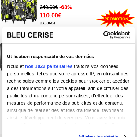
-68%
340.00€
110.00€
BA50604
Lot de 3 valises souples
extensibles
plus 1 vanity David Jones
-68%
Utilisation responsable de vos données
340.00€
110.00€
Nous et
nos 1022 partenaires
traitons vos données
personnelles, telles que votre adresse IP, en utilisant des
BA50304
technologies comme les cookies pour stocker et accéder
à des informations sur votre appareil, afin de diffuser des
Valise cabine rigide enfant Les Sacs
publicités et du contenu personnalisés, d'effectuer des
de K'rlot 45.50cm
mesures de performance des publicités et du contenu,
-50%
30.00€
ainsi que de réaliser des études d’audience, favorisant
15.00€
ainsi le développement de services. Vous avez le choix
K0210
quant à l'utilisation de vos données et à leurs finalités.
Vous pouvez modifier ou retirer votre consentement à
Afficher les détails