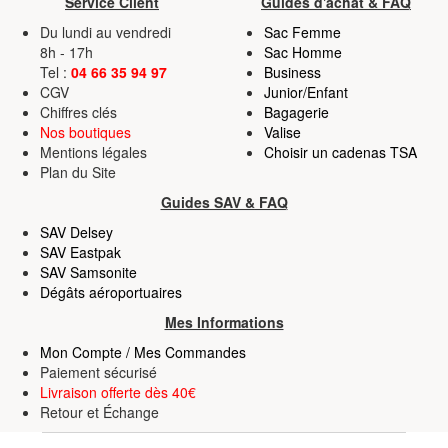
Service Client
Guides d'achat & FAQ
partageons également des informations sur l'utilisation de
Du lundi au vendredi
Sac Femme
notre site avec nos partenaires de médias sociaux, de
8h - 17h
Sac Homme
Tel :
04 66 35 94 97
Business
publicité et d'analyse, qui peuvent combiner celles-ci
CGV
Junior/Enfant
avec d'autres informations que vous leur avez fournies
Chiffres clés
Bagagerie
ou qu'ils ont collectées lors de votre utilisation de leurs
Nos boutiques
Valise
services.
Mentions légales
Choisir un cadenas TSA
Plan du Site
Guides SAV & FAQ
SAV Delsey
SAV Eastpak
SAV Samsonite
Dégâts aéroportuaires
Mes Informations
Mon Compte / Mes Commandes
Paiement sécurisé
Livraison offerte dès 40€
Retour
et
Échange