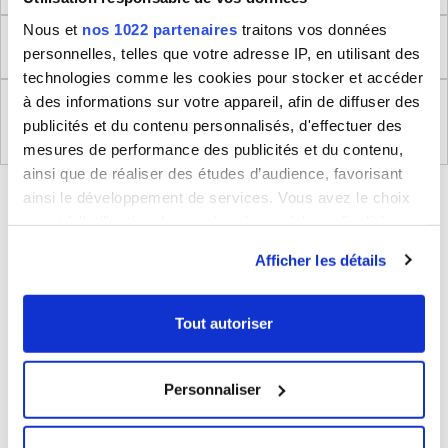
Nous et
nos 1022 partenaires
traitons vos données
Retour
personnelles, telles que votre adresse IP, en utilisant des
technologies comme les cookies pour stocker et accéder
à des informations sur votre appareil, afin de diffuser des
Règlement (UE) 2023/988 relatifs à la Sécurité
publicités et du contenu personnalisés, d'effectuer des
Générale des Produits
mesures de performance des publicités et du contenu,
ainsi que de réaliser des études d’audience, favorisant
BLEUCERISE VOUS CONSEILLE
ainsi le développement de services. Vous avez le choix
quant à l'utilisation de vos données et à leurs finalités.
Vous pouvez modifier ou retirer votre consentement à
Afficher les détails
tout moment en consultant la Déclaration relative aux
cookies ou en cliquant sur l'icône de confidentialité.
Tout autoriser
Si vous le permettez, nous aimerions également :
Collecter des informations sur votre localisation
Personnaliser
géographique qui peuvent être précises à plusieurs
Valise cabine rigide Delsey Beaumont
mètres près
TSA Polypropylène 55cm
Identifier votre appareil en l'analysant activement