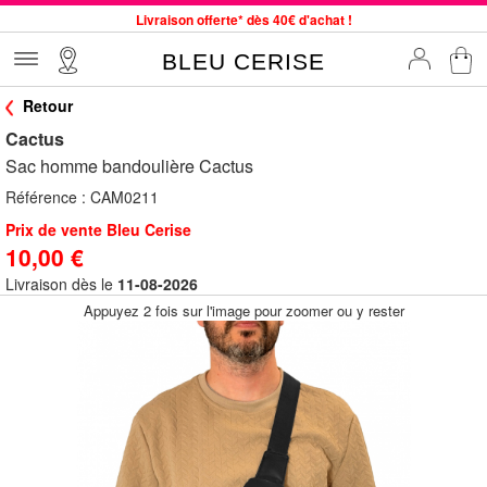
Livraison offerte* dès 40€ d'achat !
Service client à votre écoute au 04 66 35 94 97
BLEU CERISE
Commande avant 12h expédiée le jour même, du lundi au vendredi
Retour
33 magasins en France. Un à proximité de chez vous ?
Cactus
Bon shopping chez BLEU CERISE !
Sac homme bandoulière Cactus
Jusqu'à -75% sur le site du 29/07 au 27/08
Référence :
CAM0211
Samsonite, Delsey, American Tourister, Little Marcel à Prix Bas
Prix de vente Bleu Cerise
10,00 €
Livraison dès le
11-08-2026
Appuyez 2 fois sur l'image pour zoomer ou y rester