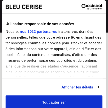
directement en magasin ou auprès de
collections renouvelées
notre SAV 04 66 35 94 97
💰
Prix imbattables
Utilisation responsable de vos données
les moins chers en France
Nous et
nos 1022 partenaires
traitons vos données
personnelles, telles que votre adresse IP, en utilisant des
technologies comme les cookies pour stocker et accéder
à des informations sur votre appareil, afin de diffuser des
BLEU CERISE
publicités et du contenu personnalisés, d'effectuer des
Enseigne Française
mesures de performance des publicités et du contenu,
ainsi que de réaliser des études d’audience, favorisant
Service Client
Guides d'achat & FAQ
ainsi le développement de services. Vous avez le choix
Du lundi au vendredi
Sac Femme
quant à l'utilisation de vos données et à leurs finalités.
8h - 17h
Sac Homme
Vous pouvez modifier ou retirer votre consentement à
Tel :
04 66 35 94 97
Business
Afficher les détails
CGV
Junior/Enfant
tout moment en consultant la Déclaration relative aux
Chiffres clés
Bagagerie
cookies ou en cliquant sur l'icône de confidentialité.
Nos boutiques
Valise
Tout autoriser
Mentions légales
Choisir un cadenas TSA
Si vous le permettez, nous aimerions également :