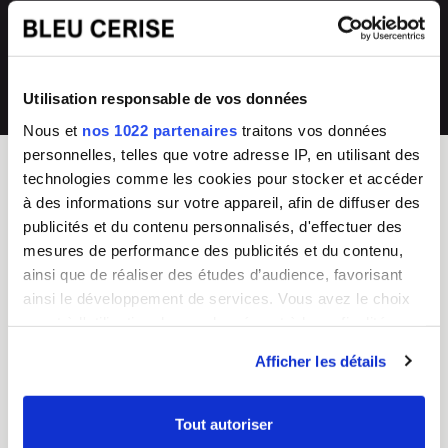
directement en magasin ou auprès de
collections renouvelées
notre SAV 04 66 35 94 97
💰
Prix imbattables
Utilisation responsable de vos données
les moins chers en France
Nous et
nos 1022 partenaires
traitons vos données
personnelles, telles que votre adresse IP, en utilisant des
technologies comme les cookies pour stocker et accéder
à des informations sur votre appareil, afin de diffuser des
BLEU CERISE
publicités et du contenu personnalisés, d'effectuer des
Enseigne Française
mesures de performance des publicités et du contenu,
ainsi que de réaliser des études d’audience, favorisant
Service Client
Guides d'achat & FAQ
ainsi le développement de services. Vous avez le choix
Du lundi au vendredi
Sac Femme
quant à l'utilisation de vos données et à leurs finalités.
8h - 17h
Sac Homme
Vous pouvez modifier ou retirer votre consentement à
Tel :
04 66 35 94 97
Business
Afficher les détails
CGV
Junior/Enfant
tout moment en consultant la Déclaration relative aux
Chiffres clés
Bagagerie
cookies ou en cliquant sur l'icône de confidentialité.
Nos boutiques
Valise
Tout autoriser
Mentions légales
Choisir un cadenas TSA
Si vous le permettez, nous aimerions également :