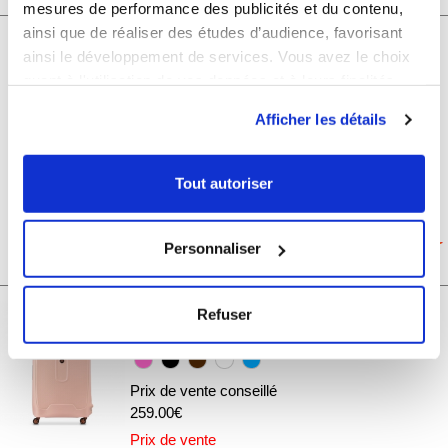
mesures de performance des publicités et du contenu,
ainsi que de réaliser des études d’audience, favorisant
Grande valise rigide Delsey Flanerie
ainsi le développement de services. Vous avez le choix
Se ABS Polycarbonate TSA 76cm
quant à l'utilisation de vos données et à leurs finalités.
Vous pouvez modifier ou retirer votre consentement à
Afficher les détails
Prix de vente conseillé
tout moment en consultant la Déclaration relative aux
189.00€
cookies ou en cliquant sur l'icône de confidentialité.
Prix de vente
Tout autoriser
Bleu Cerise
Si vous le permettez, nous aimerions également :
120.00€
Collecter des informations sur votre localisation
Personnaliser
géographique qui peuvent être précises à plusieurs
FLANERIE821
mètres près
Identifier votre appareil en l'analysant activement
Grande valise XL rigide Delsey
Refuser
pour en relever les caractéristiques spécifiques
Moncey TSA polypropylène 82cm
(empreintes digitales).
Pour en savoir plus sur le traitement de vos données
Prix de vente conseillé
personnelles et définir vos préférences, reportez-vous à
259.00€
la
section « Détails »
. Vous pouvez modifier ou retirer
Prix de vente
votre consentement à tout moment à partir de la