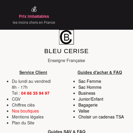
💰
Prix imbattables
les moins chers en France
BLEU CERISE
Enseigne Française
Service Client
Guides d'achat & FAQ
Du lundi au vendredi
Sac Femme
8h - 17h
Sac Homme
Tel :
04 66 35 94 97
Business
CGV
Junior/Enfant
Chiffres clés
Bagagerie
Nos boutiques
Valise
Mentions légales
Choisir un cadenas TSA
Plan du Site
Guides SAV & FAQ