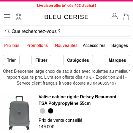
Livraison offerte* dès 40€ d'achat !
Service client à votre écoute au 04 66 35 94 97
BLEU CERISE
Commande avant 12h expédiée le jour même, du lundi au vendredi
33 magasins en France. Un à proximité de chez vous ?
Bon shopping chez BLEU CERISE !
Prix bas
Promotions
Nouveautés
Accessoires
Bagages
Jusqu'à -75% sur le site du 29/07 au 27/08
Samsonite, Delsey, American Tourister, Little Marcel à Prix Bas
Trier
Filtrer
Catégories
Marques
Chez Bleucerise large choix de sac à dos avec roulettes au meilleur
rapport qualité prix. Livraison offerte dès 40 € - Expédition 24H -
Service client français à votre écoute au 0466359497
Valise cabine rigide Delsey Beaumont
TSA Polypropylène 55cm
Prix de vente conseillé
149.00€