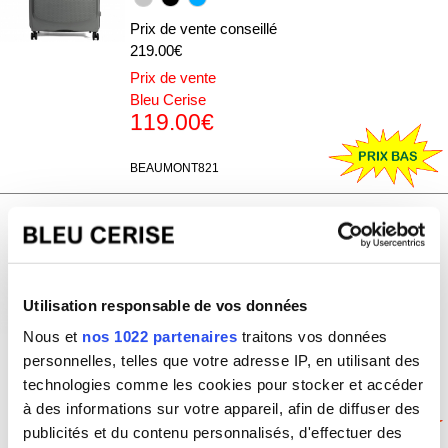
Prix de vente conseillé
219.00€
Prix de vente
Bleu Cerise
119.00€
BEAUMONT821
Grande valise rigide Delsey Moncey
TSA polypropylène 76cm
Prix de vente conseillé
Utilisation responsable de vos données
239.00€
Nous et
nos 1022 partenaires
traitons vos données
Prix de vente
personnelles, telles que votre adresse IP, en utilisant des
Bleu Cerise
technologies comme les cookies pour stocker et accéder
120.00€
à des informations sur votre appareil, afin de diffuser des
publicités et du contenu personnalisés, d'effectuer des
MONCEY821