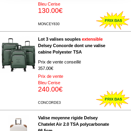
Bleu Cerise
déclaration sur les cookies.
130.00€
Les cookies nous permettent de personnaliser le contenu
MONCEY830
et les annonces, d'offrir des fonctionnalités relatives aux
médias sociaux et d'analyser notre trafic. Nous
Lot 3 valises souples
extensible
partageons également des informations sur l'utilisation de
Delsey Concorde dont une valise
notre site avec nos partenaires de médias sociaux, de
cabine Polyester TSA
publicité et d'analyse, qui peuvent combiner celles-ci
Prix de vente conseillé
avec d'autres informations que vous leur avez fournies
357.00€
ou qu'ils ont collectées lors de votre utilisation de leurs
Prix de vente
services.
Bleu Cerise
240.00€
CONCORDE3
Valise moyenne rigide Delsey
Chatelet Air 2.0 TSA polycarbonate
66,5cm