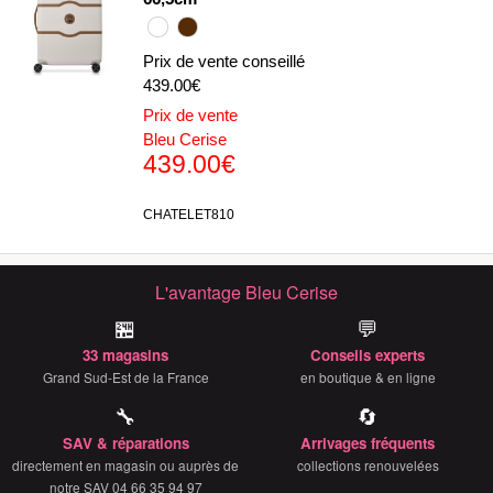
Prix de vente conseillé
439.00€
Prix de vente
Bleu Cerise
439.00€
CHATELET810
L'avantage Bleu Cerise
🏪
💬
33 magasins
Conseils experts
Grand Sud-Est de la France
en boutique & en ligne
🔧
🔄
SAV & réparations
Arrivages fréquents
directement en magasin ou auprès de
collections renouvelées
notre SAV 04 66 35 94 97