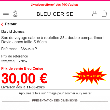
Livraison offerte* dès 40€ d'achat !
Service client à votre écoute au 04 66 35 94 97
BLEU CERISE
Commande avant 12h expédiée le jour même, du lundi au vendredi
Retour
33 magasins en France. Un à proximité de chez vous ?
David Jones
Bon shopping chez BLEU CERISE !
Sac de voyage cabine à roulettes 35L double compartiment
Jusqu'à -75% sur le site du 29/07 au 27/08
David Jones taille S 50cm
Samsonite, Delsey, American Tourister, Little Marcel à Prix Bas
Référence :
BA50591P
Prix de référence
100,00 €
-70%
Prix de vente Bleu Cerise
30,00 €
Livraison dès le
11-08-2026
Appuyez 2 fois sur l'image pour zoomer ou y rester