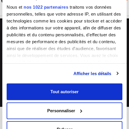
DE0060
Nous et
nos 1022 partenaires
traitons vos données
personnelles, telles que votre adresse IP, en utilisant des
technologies comme les cookies pour stocker et accéder
L'avantage Bleu Cerise
à des informations sur votre appareil, afin de diffuser des
🏪
💬
publicités et du contenu personnalisés, d'effectuer des
mesures de performance des publicités et du contenu,
33 magasins
Conseils experts
Grand Sud-Est de la France
en boutique & en ligne
ainsi que de réaliser des études d’audience, favorisant
ainsi le développement de services. Vous avez le choix
🔧
🔄
quant à l'utilisation de vos données et à leurs finalités.
SAV & réparations
Arrivages fréquents
Vous pouvez modifier ou retirer votre consentement à
directement en magasin ou auprès de
collections renouvelées
Afficher les détails
tout moment en consultant la Déclaration relative aux
notre SAV 04 66 35 94 97
cookies ou en cliquant sur l'icône de confidentialité.
💰
Tout autoriser
Prix imbattables
Si vous le permettez, nous aimerions également :
les moins chers en France
Collecter des informations sur votre localisation
Personnaliser
géographique qui peuvent être précises à plusieurs
mètres près
Identifier votre appareil en l'analysant activement
BLEU CERISE