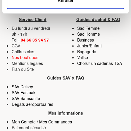
Refuser
pour en relever les caractéristiques spécifiques
Enseigne Française
(empreintes digitales).
Pour en savoir plus sur le traitement de vos données
Service Client
Guides d'achat & FAQ
personnelles et définir vos préférences, reportez-vous à
Du lundi au vendredi
Sac Femme
la
section « Détails »
. Vous pouvez modifier ou retirer
8h - 17h
Sac Homme
Tel :
04 66 35 94 97
Business
votre consentement à tout moment à partir de la
CGV
Junior/Enfant
déclaration sur les cookies.
Chiffres clés
Bagagerie
Nos boutiques
Valise
Les cookies nous permettent de personnaliser le contenu
Mentions légales
Choisir un cadenas TSA
et les annonces, d'offrir des fonctionnalités relatives aux
Plan du Site
médias sociaux et d'analyser notre trafic. Nous
Guides SAV & FAQ
partageons également des informations sur l'utilisation de
SAV Delsey
notre site avec nos partenaires de médias sociaux, de
SAV Eastpak
publicité et d'analyse, qui peuvent combiner celles-ci
SAV Samsonite
avec d'autres informations que vous leur avez fournies
Dégâts aéroportuaires
ou qu'ils ont collectées lors de votre utilisation de leurs
Mes Informations
services.
Mon Compte / Mes Commandes
Paiement sécurisé