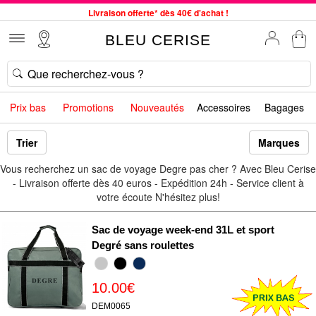
Livraison offerte* dès 40€ d'achat !
Service client à votre écoute au 04 66 35 94 97
BLEU CERISE
Commande avant 12h expédiée le jour même, du lundi au vendredi
33 magasins en France. Un à proximité de chez vous ?
Bon shopping chez BLEU CERISE !
Prix bas
Promotions
Nouveautés
Accessoires
Bagages
Jusqu'à -75% sur le site du 29/07 au 27/08
Samsonite, Delsey, American Tourister, Little Marcel à Prix Bas
Trier
Marques
Vous recherchez un sac de voyage Degre pas cher ? Avec Bleu Cerise
- Livraison offerte dès 40 euros - Expédition 24h - Service client à
votre écoute N'hésitez plus!
Sac de voyage week-end 31L et sport
Degré sans roulettes
10.00€
DEM0065