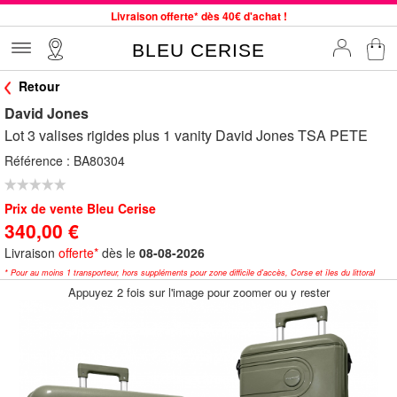
Livraison offerte* dès 40€ d'achat !
Service client à votre écoute au 04 66 35 94 97
BLEU CERISE
Commande avant 12h expédiée le jour même, du lundi au vendredi
Retour
33 magasins en France. Un à proximité de chez vous ?
David Jones
Bon shopping chez BLEU CERISE !
Lot 3 valises rigides plus 1 vanity David Jones TSA PETE
Jusqu'à -75% sur le site du 29/07 au 27/08
Référence :
BA80304
Samsonite, Delsey, American Tourister, Little Marcel à Prix Bas
Prix de vente Bleu Cerise
340,00 €
Livraison
offerte*
dès le
08-08-2026
* Pour au moins 1 transporteur, hors suppléments pour zone difficile d'accès, Corse et îles du littoral
Appuyez 2 fois sur l'image pour zoomer ou y rester