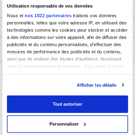
Utilisation responsable de vos données
Dimensions produit
Nous et
nos 1022 partenaires
traitons vos données
personnelles, telles que votre adresse IP, en utilisant des
Retour
technologies comme les cookies pour stocker et accéder
à des informations sur votre appareil, afin de diffuser des
publicités et du contenu personnalisés, d'effectuer des
Règlement (UE) 2023/988 relatifs à la Sécurité
mesures de performance des publicités et du contenu,
Générale des Produits
ainsi que de réaliser des études d’audience, favorisant
ainsi le développement de services. Vous avez le choix
BLEUCERISE VOUS CONSEILLE
quant à l'utilisation de vos données et à leurs finalités.
Vous pouvez modifier ou retirer votre consentement à
Afficher les détails
tout moment en consultant la Déclaration relative aux
cookies ou en cliquant sur l'icône de confidentialité.
Tout autoriser
Si vous le permettez, nous aimerions également :
Collecter des informations sur votre localisation
Personnaliser
géographique qui peuvent être précises à plusieurs
mètres près