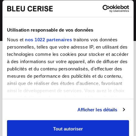
directement en magasin ou auprès de
collections renouvelées
notre SAV 04 66 35 94 97
💰
Prix imbattables
Utilisation responsable de vos données
les moins chers en France
Nous et
nos 1022 partenaires
traitons vos données
personnelles, telles que votre adresse IP, en utilisant des
technologies comme les cookies pour stocker et accéder
à des informations sur votre appareil, afin de diffuser des
BLEU CERISE
publicités et du contenu personnalisés, d'effectuer des
Enseigne Française
mesures de performance des publicités et du contenu,
ainsi que de réaliser des études d’audience, favorisant
Service Client
Guides d'achat & FAQ
ainsi le développement de services. Vous avez le choix
Du lundi au vendredi
Sac Femme
quant à l'utilisation de vos données et à leurs finalités.
8h - 17h
Sac Homme
Vous pouvez modifier ou retirer votre consentement à
Tel :
04 66 35 94 97
Business
Afficher les détails
CGV
Junior/Enfant
tout moment en consultant la Déclaration relative aux
Chiffres clés
Bagagerie
cookies ou en cliquant sur l'icône de confidentialité.
Nos boutiques
Valise
Tout autoriser
Mentions légales
Choisir un cadenas TSA
Si vous le permettez, nous aimerions également :