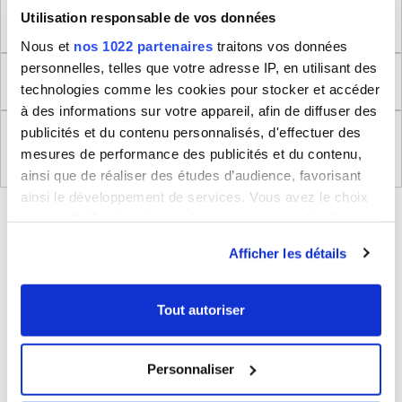
Utilisation responsable de vos données
Dimensions produit
Nous et
nos 1022 partenaires
traitons vos données
personnelles, telles que votre adresse IP, en utilisant des
Retour
technologies comme les cookies pour stocker et accéder
à des informations sur votre appareil, afin de diffuser des
publicités et du contenu personnalisés, d'effectuer des
Règlement (UE) 2023/988 relatifs à la Sécurité
mesures de performance des publicités et du contenu,
Générale des Produits
ainsi que de réaliser des études d’audience, favorisant
ainsi le développement de services. Vous avez le choix
BLEUCERISE VOUS CONSEILLE
quant à l'utilisation de vos données et à leurs finalités.
Vous pouvez modifier ou retirer votre consentement à
Afficher les détails
tout moment en consultant la Déclaration relative aux
cookies ou en cliquant sur l'icône de confidentialité.
Tout autoriser
Si vous le permettez, nous aimerions également :
Collecter des informations sur votre localisation
Personnaliser
géographique qui peuvent être précises à plusieurs
mètres près