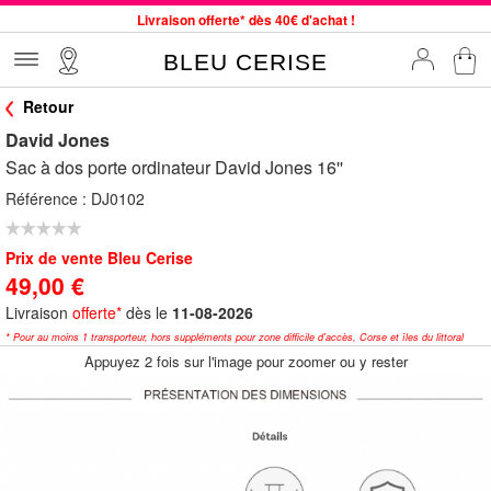
Livraison offerte* dès 40€ d'achat !
Service client à votre écoute au 04 66 35 94 97
BLEU CERISE
Commande avant 12h expédiée le jour même, du lundi au vendredi
Retour
33 magasins en France. Un à proximité de chez vous ?
David Jones
Bon shopping chez BLEU CERISE !
Sac à dos porte ordinateur David Jones 16''
Jusqu'à -75% sur le site du 29/07 au 27/08
Référence :
DJ0102
Samsonite, Delsey, American Tourister, Little Marcel à Prix Bas
Prix de vente Bleu Cerise
49,00 €
Livraison
offerte*
dès le
11-08-2026
* Pour au moins 1 transporteur, hors suppléments pour zone difficile d'accès, Corse et îles du littoral
Appuyez 2 fois sur l'image pour zoomer ou y rester