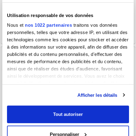
Utilisation responsable de vos données
Nous et
nos 1022 partenaires
traitons vos données
personnelles, telles que votre adresse IP, en utilisant des
technologies comme les cookies pour stocker et accéder
à des informations sur votre appareil, afin de diffuser des
publicités et du contenu personnalisés, d'effectuer des
mesures de performance des publicités et du contenu,
ainsi que de réaliser des études d’audience, favorisant
ainsi le développement de services. Vous avez le choix
quant à l'utilisation de vos données et à leurs finalités.
Vous pouvez modifier ou retirer votre consentement à
Afficher les détails
tout moment en consultant la Déclaration relative aux
cookies ou en cliquant sur l'icône de confidentialité.
Tout autoriser
Si vous le permettez, nous aimerions également :
Collecter des informations sur votre localisation
Personnaliser
géographique qui peuvent être précises à plusieurs