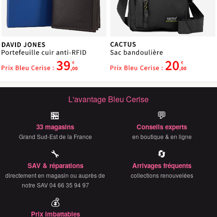
L'avantage Bleu Cerise
🏪
💬
33 magasins
Conseils experts
Grand Sud-Est de la France
en boutique & en ligne
🔧
🔄
SAV & réparations
Arrivages fréquents
directement en magasin ou auprès de
collections renouvelées
notre SAV 04 66 35 94 97
💰
Prix imbattables