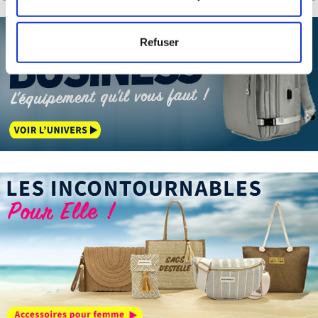
mètres près
Identifier votre appareil en l'analysant activement
Refuser
pour en relever les caractéristiques spécifiques
(empreintes digitales).
Pour en savoir plus sur le traitement de vos données
personnelles et définir vos préférences, reportez-vous à
la
section « Détails »
. Vous pouvez modifier ou retirer
votre consentement à tout moment à partir de la
déclaration sur les cookies.
Les cookies nous permettent de personnaliser le contenu
et les annonces, d'offrir des fonctionnalités relatives aux
médias sociaux et d'analyser notre trafic. Nous
partageons également des informations sur l'utilisation de
notre site avec nos partenaires de médias sociaux, de
publicité et d'analyse, qui peuvent combiner celles-ci
avec d'autres informations que vous leur avez fournies
ou qu'ils ont collectées lors de votre utilisation de leurs