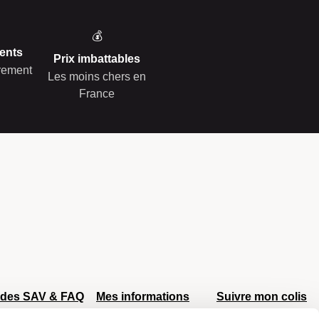
💰
ents
Prix imbattables
èrement
Les moins chers en
France
ides SAV & FAQ
Mes informations
Suivre mon colis