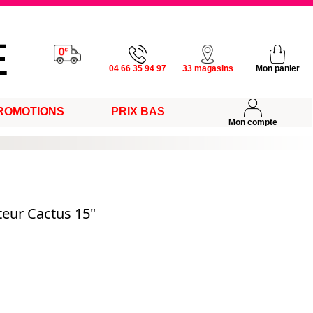
u vendredi
04 66 35 94 97
33 magasins
Mon panier
ROMOTIONS
PRIX BAS
s
Mon compte
teur Cactus 15"