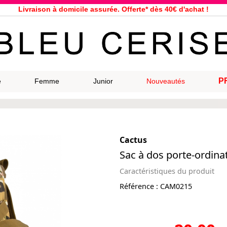
Livraison à domicile assurée. Offerte* dès 40€ d'achat !
Service client à votre écoute au 04 66 35 94 97
n le jour même pour toutes commandes passées avant 12h, du lundi a
33 magasins répartis dans la France. Un à proximité de chez vous ?
Bon shopping chez Bleu Cerise !
Jusqu'à -75% sur la bagagerie du 29/07 au 27/08
P
e
Femme
Junior
Nouveautés
Samsonite, Delsey, American Tourister, Eastpak, Little Marcel à prix ba
Cactus
Sac à dos porte-ordina
Caractéristiques du produit
Référence :
CAM0215