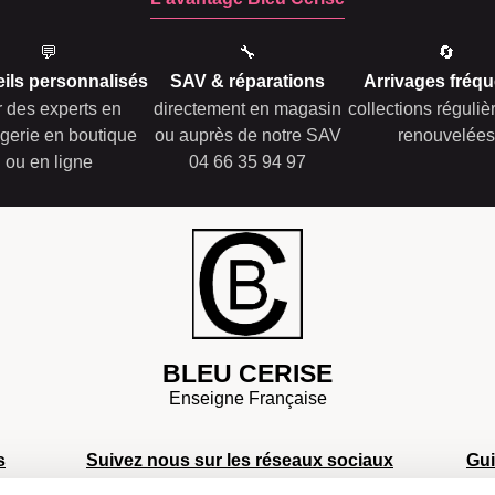
💬
🔧
🔄
ils personnalisés
SAV & réparations
Arrivages fréqu
r des experts en
directement en magasin
collections réguli
gerie en boutique
ou auprès de notre SAV
renouvelées
ou en ligne
04 66 35 94 97
BLEU CERISE
Enseigne Française
s
Suivez nous sur les réseaux sociaux
Gu