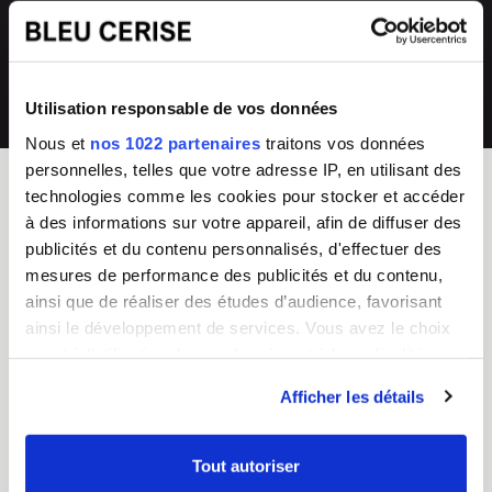
directement en magasin ou auprès de
collections renouvelées
notre SAV 04 66 35 94 97
💰
Prix imbattables
Utilisation responsable de vos données
les moins chers en France
Nous et
nos 1022 partenaires
traitons vos données
personnelles, telles que votre adresse IP, en utilisant des
technologies comme les cookies pour stocker et accéder
à des informations sur votre appareil, afin de diffuser des
BLEU CERISE
publicités et du contenu personnalisés, d'effectuer des
Enseigne Française
mesures de performance des publicités et du contenu,
ainsi que de réaliser des études d’audience, favorisant
Service Client
Guides d'achat & FAQ
ainsi le développement de services. Vous avez le choix
Du lundi au vendredi
Sac Femme
quant à l'utilisation de vos données et à leurs finalités.
8h - 17h
Sac Homme
Vous pouvez modifier ou retirer votre consentement à
Tel :
04 66 35 94 97
Business
Afficher les détails
CGV
Junior/Enfant
tout moment en consultant la Déclaration relative aux
Chiffres clés
Bagagerie
cookies ou en cliquant sur l'icône de confidentialité.
Nos boutiques
Valise
Tout autoriser
Mentions légales
Choisir un cadenas TSA
Si vous le permettez, nous aimerions également :