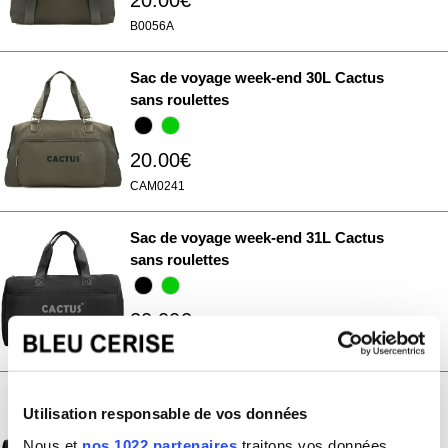
20.00€
B0056A
Sac de voyage week-end 30L Cactus
sans roulettes
20.00€
CAM0241
Sac de voyage week-end 31L Cactus
sans roulettes
20.00€
CAM0125A
Sac de voyage week-end 27L Cactus
Utilisation responsable de vos données
sans roulettes
Nous et
nos 1022 partenaires
traitons vos données