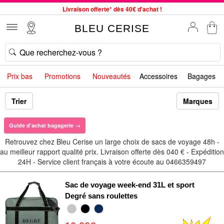
Livraison offerte* dès 40€ d'achat !
Service client à votre écoute au 04 66 35 94 97
BLEU CERISE
Commande avant 12h expédiée le jour même, du lundi au vendredi
33 magasins en France. Un à proximité de chez vous ?
Bon shopping chez BLEU CERISE !
Prix bas
Promotions
Nouveautés
Accessoires
Bagages
Jusqu'à -75% sur le site du 29/07 au 27/08
Samsonite, Delsey, American Tourister, Little Marcel à Prix Bas
Trier
Marques
Livraison offerte* dès 40€ d'achat !
Guide d'achat bagagerie →
Retrouvez chez Bleu Cerise un large choix de sacs de voyage 48h -
au meilleur rapport qualité prix. Livraison offerte dès 040 € - Expédition
24H - Service client français à votre écoute au 0466359497
Sac de voyage week-end 31L et sport
Degré sans roulettes