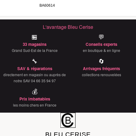
BA60614
L'avantage Bleu Cerise
🏪
💬
33 magasins
Conseils experts
Grand Sud-Est de la France
en boutique & en ligne
🔧
🔄
SAV & réparations
Arrivages fréquents
directement en magasin ou auprès de
collections renouvelées
notre SAV 04 66 35 94 97
💰
Prix imbattables
les moins chers en France
BLEU CERISE