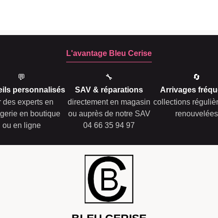
L'avantage Bleu Cerise
💬
🔧
🔄
ils personnalisés
SAV & réparations
Arrivages fréqu
r des experts en
directement en magasin
collections réguli
gerie en boutique
ou auprès de notre SAV
renouvelées
ou en ligne
04 66 35 94 97