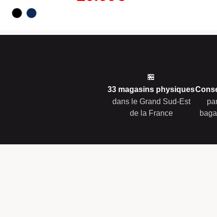
🏪
33 magasins physiques
Conse
dans le Grand Sud-Est
pa
de la France
baga