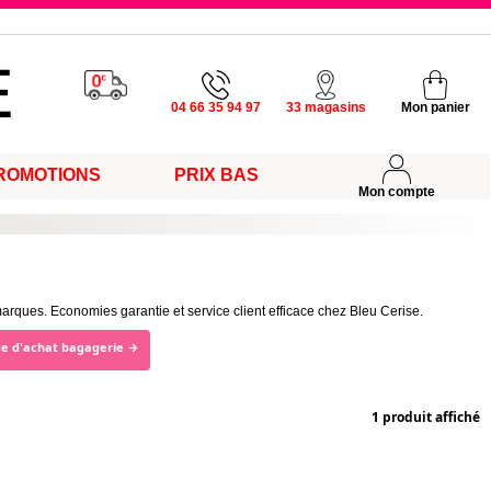
u vendredi
04 66 35 94 97
33 magasins
Mon panier
ROMOTIONS
PRIX BAS
s
Mon compte
arques. Economies garantie et service client efficace chez Bleu Cerise.
de d'achat bagagerie →
1 produit affiché