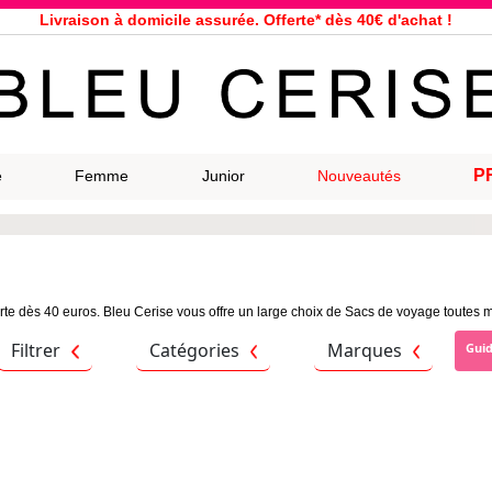
Livraison à domicile assurée. Offerte* dès 40€ d'achat !
Service client à votre écoute au 04 66 35 94 97
n le jour même pour toutes commandes passées avant 12h, du lundi a
33 magasins répartis dans la France. Un à proximité de chez vous ?
Bon shopping chez Bleu Cerise !
Jusqu'à -75% sur la bagagerie du 29/07 au 27/08
P
e
Femme
Junior
Nouveautés
Samsonite, Delsey, American Tourister, Eastpak, Little Marcel à prix ba
rte dès 40 euros. Bleu Cerise vous offre un large choix de Sacs de voyage toutes m
Filtrer
Catégories
Marques
Gui