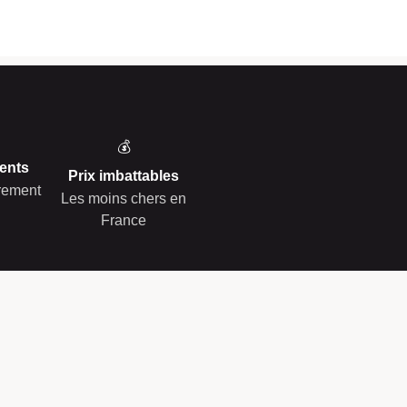
💰
ents
Prix imbattables
èrement
Les moins chers en
France