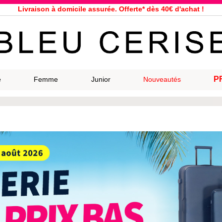
Service client à votre écoute au 04 66 35 94 97
n le jour même pour toutes commandes passées avant 12h, du lundi a
33 magasins répartis dans la France. Un à proximité de chez vous ?
Bon shopping chez Bleu Cerise !
Jusqu'à -75% sur la bagagerie du 29/07 au 27/08
Samsonite, Delsey, American Tourister, Eastpak, Little Marcel à prix ba
P
e
Femme
Junior
Nouveautés
Livraison à domicile assurée. Offerte* dès 40€ d'achat !