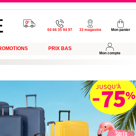
u vendredi
04 66 35 94 97
33 magasins
Mon panier
s
ROMOTIONS
PRIX BAS
Mon compte