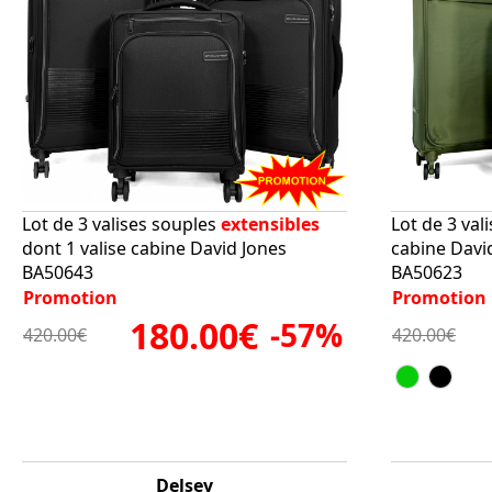
Lot de 3 valises souples
extensibles
Lot de 3 val
dont 1 valise cabine David Jones
cabine Davi
BA50643
BA50623
Promotion
Promotion
180.00€
-57%
420.00€
420.00€
Delsey