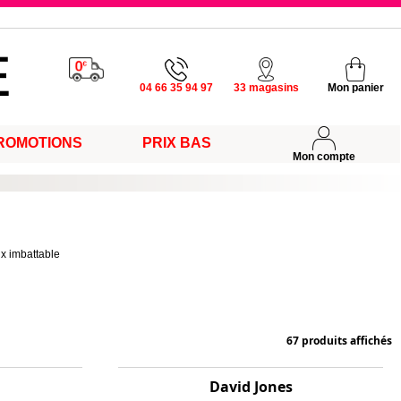
u vendredi
04 66 35 94 97
33 magasins
Mon panier
s
ROMOTIONS
PRIX BAS
Mon compte
ix imbattable
67 produits affichés
David Jones