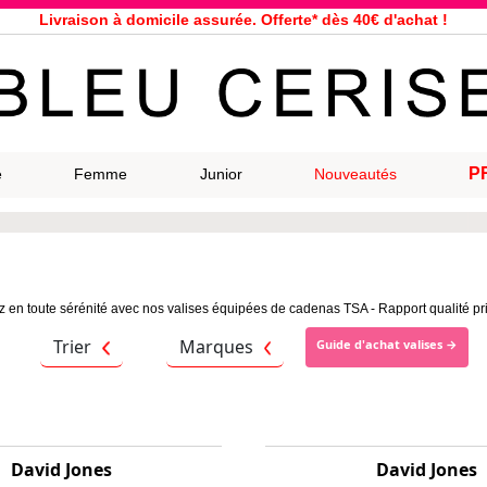
Livraison à domicile assurée. Offerte* dès 40€ d'achat !
Service client à votre écoute au 04 66 35 94 97
n le jour même pour toutes commandes passées avant 12h, du lundi a
33 magasins répartis dans la France. Un à proximité de chez vous ?
Bon shopping chez Bleu Cerise !
Jusqu'à -75% sur la bagagerie du 29/07 au 27/08
Samsonite, Delsey, American Tourister, Eastpak, Little Marcel à prix ba
P
e
Femme
Junior
Nouveautés
Livraison à domicile assurée. Offerte* dès 40€ d'achat !
 en toute sérénité avec nos valises équipées de cadenas TSA - Rapport qualité pr
Trier
Marques
Guide d'achat valises →
David Jones
David Jones