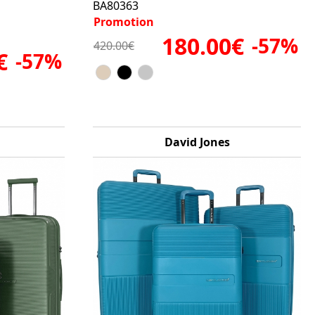
BA80363
Promotion
180.00€
-57%
420.00€
€
-57%
David Jones