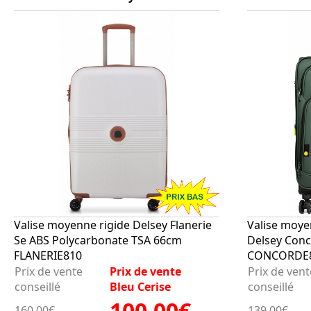
Valise moyenne rigide Delsey Flanerie
Valise moy
Se ABS Polycarbonate TSA 66cm
Delsey Conc
FLANERIE810
CONCORDE
Prix de vente
Prix de vente
Prix de vent
conseillé
Bleu Cerise
conseillé
100.00€
160.00€
139.00€