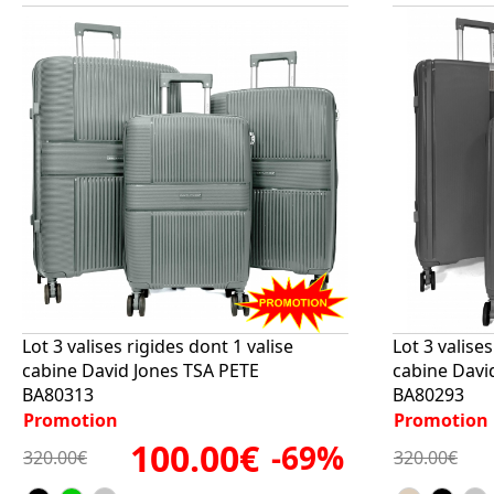
Lot 3 valises rigides dont 1 valise
Lot 3 valises
cabine David Jones TSA PETE
cabine Davi
BA80313
BA80293
Promotion
Promotion
100.00€
-69%
320.00€
320.00€