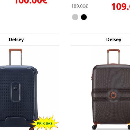
109
189.00€
Delsey
Delsey