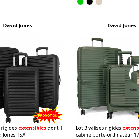
David Jones
David Jones
s rigides
extensibles
dont 1
Lot 3 valises rigides
extens
d Jones TSA
cabine porte-ordinateur 1