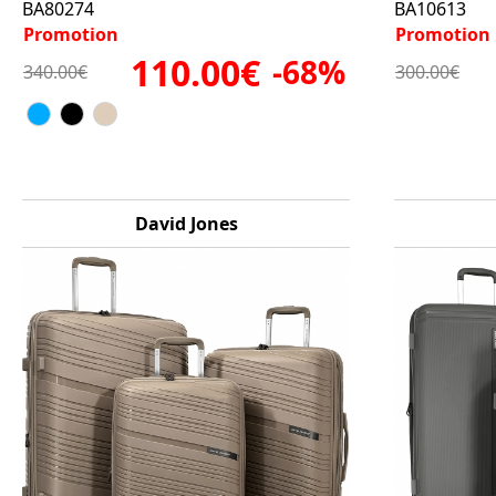
BA80274
BA10613
Promotion
Promotion
110.00€
-68%
340.00€
300.00€
David Jones