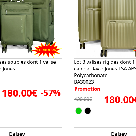
ises souples dont 1 valise
Lot 3 valises rigides dont 1 
d Jones
cabine David Jones TSA AB
Polycarbonate
BA30023
Promotion
180.00€
-57%
180.00
420.00€
Delsey
Delsey