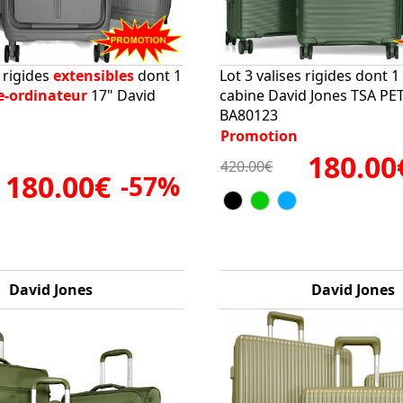
s rigides
extensibles
dont 1
Lot 3 valises rigides dont 1 
e-ordinateur
17" David
cabine David Jones TSA PE
BA80123
Promotion
180.00
420.00€
180.00€
-57%
David Jones
David Jones