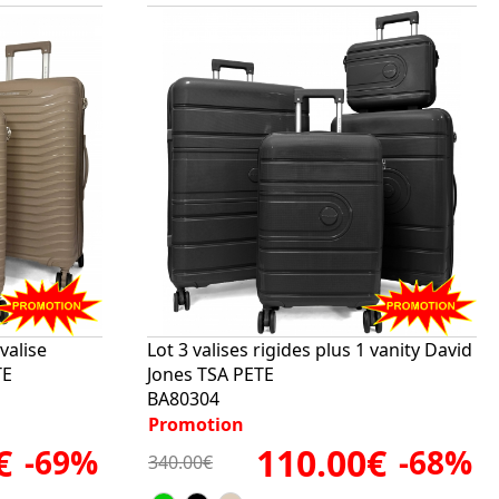
valise
Lot 3 valises rigides plus 1 vanity David
TE
Jones TSA PETE
BA80304
Promotion
€
110.00€
-69%
-68%
340.00€