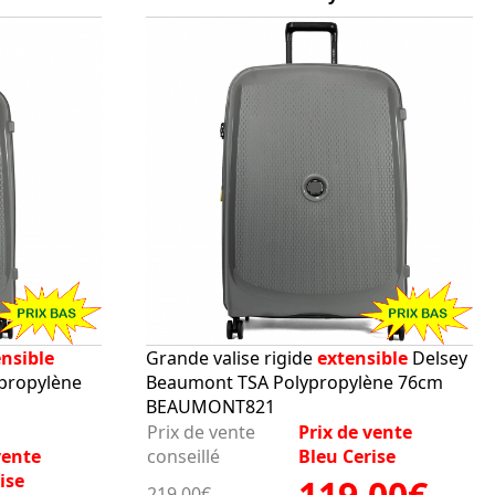
nsible
Grande valise rigide
extensible
Delsey
propylène
Beaumont TSA Polypropylène 76cm
BEAUMONT821
Prix de vente
Prix de vente
vente
conseillé
Bleu Cerise
ise
119.00€
219.00€