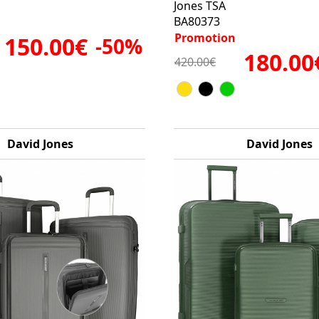
Jones TSA
BA80373
Promotion
150.00€
-50%
180.00
420.00€
David Jones
David Jones