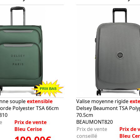
enne souple
extensible
Valise moyenne rigide
exte
orde Polyester TSA 66cm
Delsey Beaumont TSA Poly
810
70.5cm
BEAUMONT820
e
Prix de vente
Bleu Cerise
Prix de vente
Prix de 
conseillé
Bleu Cer
100.00€