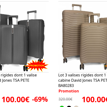
 rigides dont 1 valise
Lot 3 valises rigides dont 1 
d Jones TSA PETE
cabine David Jones TSA PE
BA80283
Promotion
100.00€
100.00
-69%
320.00€