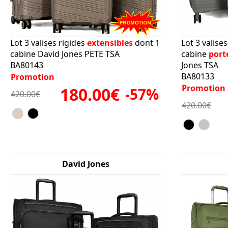
Lot 3 valises rigides
extensibles
dont 1
Lot 3 valise
cabine David Jones PETE TSA
cabine
port
BA80143
Jones TSA
BA80133
Promotion
Promotion
180.00€
-57%
420.00€
420.00€
David Jones