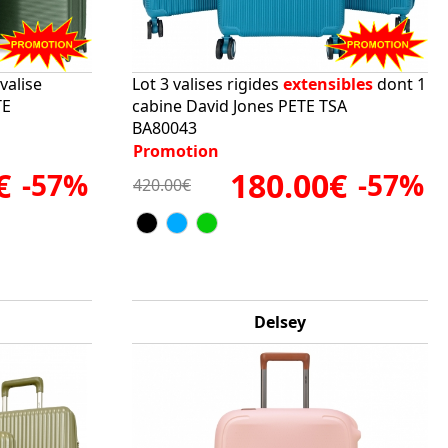
valise
Lot 3 valises rigides
extensibles
dont 1
TE
cabine David Jones PETE TSA
BA80043
Promotion
€
180.00€
-57%
-57%
420.00€
Delsey