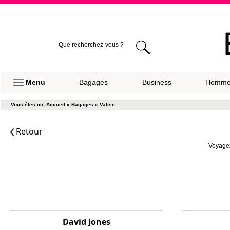
Expéditio
Menu
Bagages
Business
Homm
Vous êtes ici:
Accueil
»
Bagages
»
Valise
Retour
Voyagez
David Jones