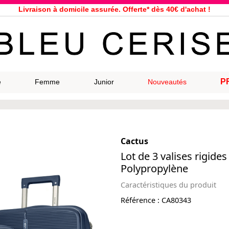
Livraison à domicile assurée. Offerte* dès 40€ d'achat !
Service client à votre écoute au 04 66 35 94 97
n le jour même pour toutes commandes passées avant 12h, du lundi a
33 magasins répartis dans la France. Un à proximité de chez vous ?
Bon shopping chez Bleu Cerise !
Jusqu'à -75% sur la bagagerie du 29/07 au 27/08
P
e
Femme
Junior
Nouveautés
Samsonite, Delsey, American Tourister, Eastpak, Little Marcel à prix ba
Cactus
Lot de 3 valises rigide
Polypropylène
Caractéristiques du produit
Référence :
CA80343