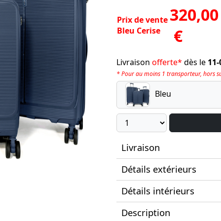
320,00
Prix de vente
Bleu Cerise
€
Livraison
offerte*
dès le
11-
* Pour au moins 1 transporteur, hors sup
Bleu
Livraison
Détails extérieurs
Détails intérieurs
Description