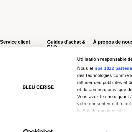
Service client
Guides d'achat &
À propos de nou
FAQ
Du lundi au vendredi
CGV
8h - 17h
Sac Femme
Utilisation responsable 
Chiffres clés
Tel :
04 66 35 94 97
Sac Homme
Mentions légale
Nous et
nos 1022 partena
Nos boutiques
Business
Plan du site
des technologies comme les
Junior/Enfant
Paiement sécuri
diffuser des publicités et
Bagagerie
et du contenu, ainsi que d
Valise
Vous avez le choix quant à 
Choisir un cadenas
votre consentement à tout 
TSA
l'icône de confidentialité.
Si vous le permettez, nou
American Tourister
Beauty Bella
Bleucerise
Cactus
Celiiens
D
TOTEM