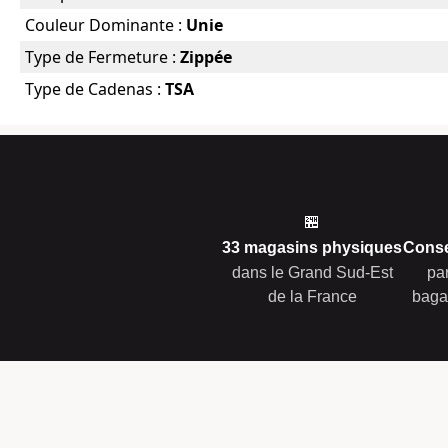
Couleur Dominante :
Unie
Type de Fermeture :
Zippée
Type de Cadenas :
TSA
🏪
33 magasins physiques
Conse
dans le Grand Sud-Est
pa
de la France
baga