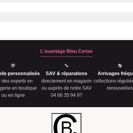
L'avantage Bleu Cerise
💬
🔧
🔄
ils personnalisés
SAV & réparations
Arrivages fréqu
r des experts en
directement en magasin
collections réguli
gerie en boutique
ou auprès de notre SAV
renouvelées
ou en ligne
04 66 35 94 97