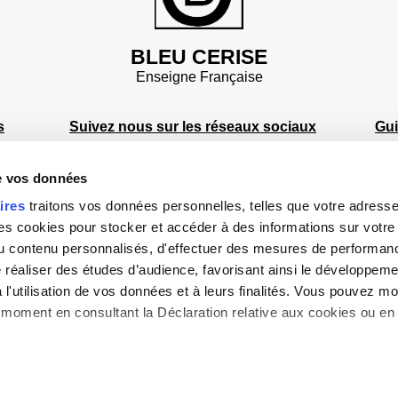
BLEU CERISE
Enseigne Française
s
Suivez nous sur les réseaux sociaux
Gu
S
de vos données
S
s
S
ires
traitons vos données personnelles, telles que votre adresse I
Facebook
Instagram
TikTok
Youtube
D
 cookies pour stocker et accéder à des informations sur votre a
a
Moyens de paiement
sé
 du contenu personnalisés, d'effectuer des mesures de performan
e réaliser des études d’audience, favorisant ainsi le développeme
l'utilisation de vos données et à leurs finalités. Vous pouvez mod
moment en consultant la Déclaration relative aux cookies ou en 
s aimerions également :
avid Jones
Degré
Delsey
Eastpak
Felina Fabiani
Jeep
Les Sacs 