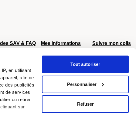
ides SAV & FAQ
Mes informations
Suivre mon colis
AV Delsey
Mon compte
AV Eastpak
Retour et échange
Tout autoriser
AV Samsonite
Livraison offerte
P, en utilisant
Colissimo
DPD
dès 40€
égâts
ppareil, afin de
éroportuaires
Personnaliser
ce des publicités
nt de services.
ifier ou retirer
Refuser
cliquant sur
de Krlot
Little Marcel
Sacs Estelle
Samsonite
Sylvain Lefebvre
Truck