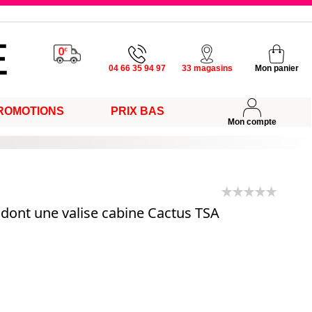
u vendredi
04 66 35 94 97
33 magasins
Mon panier
ROMOTIONS
PRIX BAS
s
Mon compte
s dont une valise cabine Cactus TSA