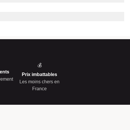
💰
ents
Prix imbattables
èrement
Les moins chers en
France