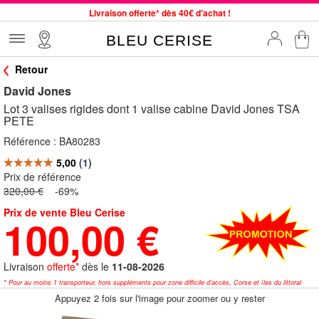
Livraison offerte* dès 40€ d'achat !
Service client à votre écoute au 04 66 35 94 97
BLEU CERISE
Commande avant 12h expédiée le jour même, du lundi au vendredi
Retour
33 magasins en France. Un à proximité de chez vous ?
David Jones
Bon shopping chez BLEU CERISE !
Lot 3 valises rigides dont 1 valise cabine David Jones TSA
Jusqu'à -75% sur le site du 29/07 au 27/08
PETE
Samsonite, Delsey, American Tourister, Little Marcel à Prix Bas
Référence :
BA80283
Prix de référence
320,00 €
-69%
Prix de vente Bleu Cerise
100,00 €
Livraison
offerte*
dès le
11-08-2026
* Pour au moins 1 transporteur, hors suppléments pour zone difficile d'accès, Corse et îles du littoral
Appuyez 2 fois sur l'image pour zoomer ou y rester