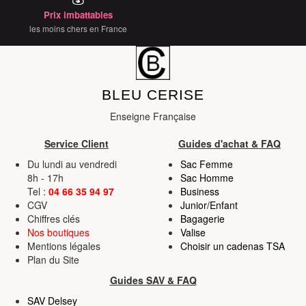
Prix imbattables
services.
les moins chers en France
BLEU CERISE
Enseigne Française
Service Client
Guides d'achat & FAQ
Du lundi au vendredi
Sac Femme
8h - 17h
Sac Homme
Tel :
04 66 35 94 97
Business
CGV
Junior/Enfant
Chiffres clés
Bagagerie
Nos boutiques
Valise
Mentions légales
Choisir un cadenas TSA
Plan du Site
Guides SAV & FAQ
SAV Delsey