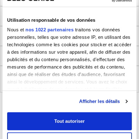
Méthode de mesure
Utilisation responsable de vos données
Nous et
nos 1022 partenaires
traitons vos données
Dimensions produit
personnelles, telles que votre adresse IP, en utilisant des
technologies comme les cookies pour stocker et accéder
à des informations sur votre appareil, afin de diffuser des
Retour
publicités et du contenu personnalisés, d'effectuer des
mesures de performance des publicités et du contenu,
ainsi que de réaliser des études d’audience, favorisant
Règlement (UE) 2023/988 relatifs à la Sécurité
Générale des Produits
ainsi le développement de services. Vous avez le choix
quant à l'utilisation de vos données et à leurs finalités.
Vous pouvez modifier ou retirer votre consentement à
BLEUCERISE VOUS CONSEILLE
Afficher les détails
tout moment en consultant la Déclaration relative aux
cookies ou en cliquant sur l'icône de confidentialité.
Tout autoriser
Si vous le permettez, nous aimerions également :
Collecter des informations sur votre localisation