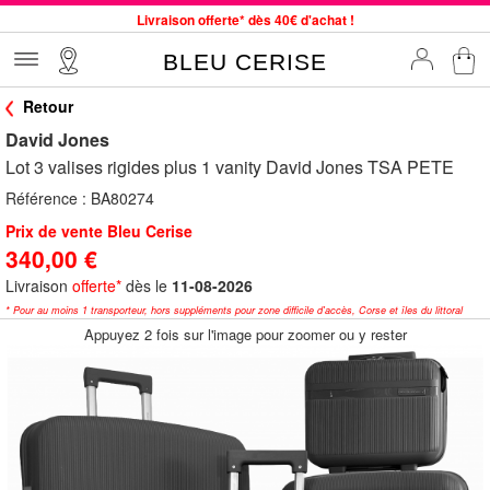
Livraison offerte* dès 40€ d'achat !
Service client à votre écoute au 04 66 35 94 97
BLEU CERISE
Commande avant 12h expédiée le jour même, du lundi au vendredi
Retour
33 magasins en France. Un à proximité de chez vous ?
David Jones
Bon shopping chez BLEU CERISE !
Lot 3 valises rigides plus 1 vanity David Jones TSA PETE
Jusqu'à -75% sur le site du 29/07 au 27/08
Référence :
BA80274
Samsonite, Delsey, American Tourister, Little Marcel à Prix Bas
Prix de vente Bleu Cerise
340,00 €
Livraison
offerte*
dès le
11-08-2026
* Pour au moins 1 transporteur, hors suppléments pour zone difficile d'accès, Corse et îles du littoral
Appuyez 2 fois sur l'image pour zoomer ou y rester