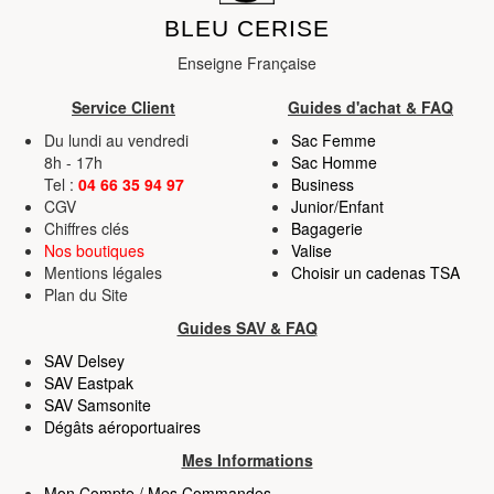
BLEU CERISE
Enseigne Française
Service Client
Guides d'achat & FAQ
Du lundi au vendredi
Sac Femme
8h - 17h
Sac Homme
Tel :
04 66 35 94 97
Business
CGV
Junior/Enfant
Chiffres clés
Bagagerie
Nos boutiques
Valise
Mentions légales
Choisir un cadenas TSA
Plan du Site
Guides SAV & FAQ
SAV Delsey
SAV Eastpak
SAV Samsonite
Dégâts aéroportuaires
Mes Informations
Mon Compte / Mes Commandes