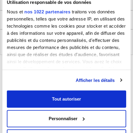
Dimensions produit
Utilisation responsable de vos données
Nous et
nos 1022 partenaires
traitons vos données
personnelles, telles que votre adresse IP, en utilisant des
Retour
technologies comme les cookies pour stocker et accéder
à des informations sur votre appareil, afin de diffuser des
Règlement (UE) 2023/988 relatifs à la Sécurité
publicités et du contenu personnalisés, d'effectuer des
Générale des Produits
mesures de performance des publicités et du contenu,
ainsi que de réaliser des études d’audience, favorisant
ainsi le développement de services. Vous avez le choix
BLEUCERISE VOUS CONSEILLE
quant à l'utilisation de vos données et à leurs finalités.
Vous pouvez modifier ou retirer votre consentement à
Afficher les détails
tout moment en consultant la Déclaration relative aux
cookies ou en cliquant sur l'icône de confidentialité.
Tout autoriser
Si vous le permettez, nous aimerions également :
Collecter des informations sur votre localisation
Personnaliser
géographique qui peuvent être précises à plusieurs
mètres près
Valise moyenne rigide extensible Delsey