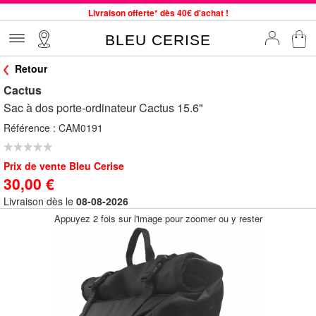
Livraison offerte* dès 40€ d'achat !
Service client à votre écoute au 04 66 35 94 97
BLEU CERISE
Commande avant 12h expédiée le jour même, du lundi au vendredi
Retour
33 magasins en France. Un à proximité de chez vous ?
Cactus
Bon shopping chez BLEU CERISE !
Sac à dos porte-ordinateur Cactus 15.6"
Jusqu'à -75% sur le site du 29/07 au 27/08
Référence :
CAM0191
Samsonite, Delsey, American Tourister, Little Marcel à Prix Bas
Prix de vente Bleu Cerise
30,00 €
Livraison dès le
08-08-2026
Appuyez 2 fois sur l'image pour zoomer ou y rester