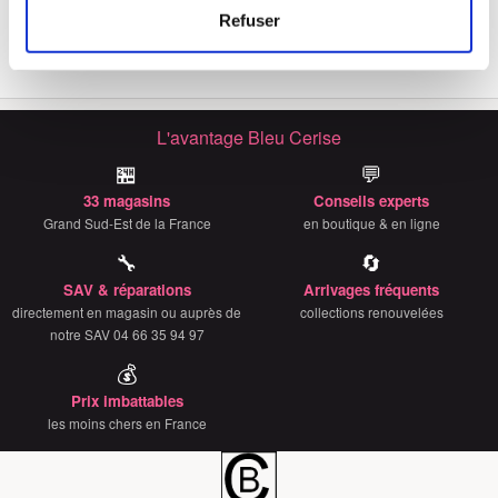
Identifier votre appareil en l'analysant activement
Totem 17.3''
Refuser
39€
pour en relever les caractéristiques spécifiques
(empreintes digitales).
Pour en savoir plus sur le traitement de vos données
personnelles et définir vos préférences, reportez-vous à
L'avantage Bleu Cerise
la
section « Détails »
. Vous pouvez modifier ou retirer
🏪
💬
votre consentement à tout moment à partir de la
déclaration sur les cookies.
33 magasins
Conseils experts
Grand Sud-Est de la France
en boutique & en ligne
Les cookies nous permettent de personnaliser le contenu
🔧
🔄
et les annonces, d'offrir des fonctionnalités relatives aux
SAV & réparations
Arrivages fréquents
médias sociaux et d'analyser notre trafic. Nous
directement en magasin ou auprès de
collections renouvelées
partageons également des informations sur l'utilisation de
notre SAV 04 66 35 94 97
notre site avec nos partenaires de médias sociaux, de
💰
publicité et d'analyse, qui peuvent combiner celles-ci
Prix imbattables
avec d'autres informations que vous leur avez fournies
les moins chers en France
ou qu'ils ont collectées lors de votre utilisation de leurs
services.