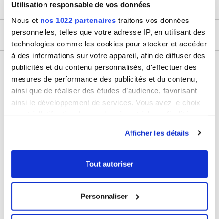
Dimensions produit
Utilisation responsable de vos données
Nous et
nos 1022 partenaires
traitons vos données
personnelles, telles que votre adresse IP, en utilisant des
Retour
technologies comme les cookies pour stocker et accéder
à des informations sur votre appareil, afin de diffuser des
Règlement (UE) 2023/988 relatifs à la Sécurité
publicités et du contenu personnalisés, d'effectuer des
Générale des Produits
mesures de performance des publicités et du contenu,
ainsi que de réaliser des études d’audience, favorisant
ainsi le développement de services. Vous avez le choix
BLEUCERISE VOUS CONSEILLE
quant à l'utilisation de vos données et à leurs finalités.
Vous pouvez modifier ou retirer votre consentement à
Afficher les détails
tout moment en consultant la Déclaration relative aux
cookies ou en cliquant sur l'icône de confidentialité.
Tout autoriser
Si vous le permettez, nous aimerions également :
Collecter des informations sur votre localisation
Personnaliser
géographique qui peuvent être précises à plusieurs
mètres près
Sac à dos porte-ordinateur et voyage