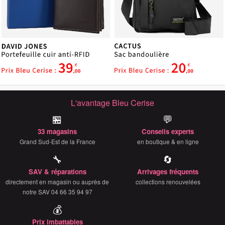
L'avantage Bleu Cerise
🏪
💬
33 magasins
Conseils experts
Grand Sud-Est de la France
en boutique & en ligne
🔧
🔄
SAV & réparations
Arrivages fréquents
directement en magasin ou auprès de
collections renouvelées
notre SAV 04 66 35 94 97
💰
Prix imbattables