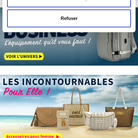
mètres près
Identifier votre appareil en l'analysant activement
Refuser
pour en relever les caractéristiques spécifiques
(empreintes digitales).
Pour en savoir plus sur le traitement de vos données
personnelles et définir vos préférences, reportez-vous à
la
section « Détails »
. Vous pouvez modifier ou retirer
votre consentement à tout moment à partir de la
déclaration sur les cookies.
Les cookies nous permettent de personnaliser le contenu
et les annonces, d'offrir des fonctionnalités relatives aux
médias sociaux et d'analyser notre trafic. Nous
partageons également des informations sur l'utilisation de
notre site avec nos partenaires de médias sociaux, de
publicité et d'analyse, qui peuvent combiner celles-ci
avec d'autres informations que vous leur avez fournies
ou qu'ils ont collectées lors de votre utilisation de leurs