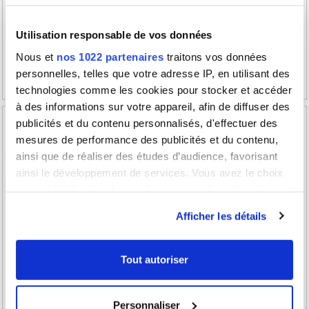
Utilisation responsable de vos données
Nous et
nos 1022 partenaires
traitons vos données
personnelles, telles que votre adresse IP, en utilisant des
technologies comme les cookies pour stocker et accéder
à des informations sur votre appareil, afin de diffuser des
publicités et du contenu personnalisés, d'effectuer des
mesures de performance des publicités et du contenu,
ainsi que de réaliser des études d’audience, favorisant
ainsi le développement de services. Vous avez le choix
quant à l'utilisation de vos données et à leurs finalités.
Vous pouvez modifier ou retirer votre consentement à
Afficher les détails
tout moment en consultant la Déclaration relative aux
cookies ou en cliquant sur l'icône de confidentialité.
Tout autoriser
Si vous le permettez, nous aimerions également :
Collecter des informations sur votre localisation
Personnaliser
géographique qui peuvent être précises à plusieurs