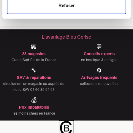
Identifier votre appareil en l'analysant activement
TSA Polypropylène 55cm
Refuser
69€
149€
pour en relever les caractéristiques spécifiques
(empreintes digitales).
Pour en savoir plus sur le traitement de vos données
personnelles et définir vos préférences, reportez-vous à
L'avantage Bleu Cerise
la
section « Détails »
. Vous pouvez modifier ou retirer
🏪
💬
votre consentement à tout moment à partir de la
déclaration sur les cookies.
33 magasins
Conseils experts
Grand Sud-Est de la France
en boutique & en ligne
Les cookies nous permettent de personnaliser le contenu
🔧
🔄
et les annonces, d'offrir des fonctionnalités relatives aux
SAV & réparations
Arrivages fréquents
médias sociaux et d'analyser notre trafic. Nous
directement en magasin ou auprès de
collections renouvelées
partageons également des informations sur l'utilisation de
notre SAV 04 66 35 94 97
notre site avec nos partenaires de médias sociaux, de
💰
publicité et d'analyse, qui peuvent combiner celles-ci
Prix imbattables
avec d'autres informations que vous leur avez fournies
les moins chers en France
ou qu'ils ont collectées lors de votre utilisation de leurs
services.