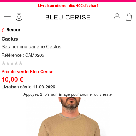
Livraison offerte* dès 40€ d'achat !
Service client à votre écoute au 04 66 35 94 97
BLEU CERISE
Commande avant 12h expédiée le jour même, du lundi au vendredi
Retour
33 magasins en France. Un à proximité de chez vous ?
Cactus
Bon shopping chez BLEU CERISE !
Sac homme banane Cactus
Jusqu'à -75% sur le site du 29/07 au 27/08
Référence :
CAM0205
Samsonite, Delsey, American Tourister, Little Marcel à Prix Bas
Prix de vente Bleu Cerise
10,00 €
Livraison dès le
11-08-2026
Appuyez 2 fois sur l'image pour zoomer ou y rester