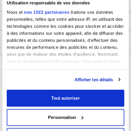
Dimensions produit
Utilisation responsable de vos données
Nous et
nos 1022 partenaires
traitons vos données
personnelles, telles que votre adresse IP, en utilisant des
Retour
technologies comme les cookies pour stocker et accéder
à des informations sur votre appareil, afin de diffuser des
Règlement (UE) 2023/988 relatifs à la Sécurité
publicités et du contenu personnalisés, d'effectuer des
Générale des Produits
mesures de performance des publicités et du contenu,
ainsi que de réaliser des études d’audience, favorisant
ainsi le développement de services. Vous avez le choix
BLEUCERISE VOUS CONSEILLE
quant à l'utilisation de vos données et à leurs finalités.
Vous pouvez modifier ou retirer votre consentement à
Afficher les détails
tout moment en consultant la Déclaration relative aux
cookies ou en cliquant sur l'icône de confidentialité.
Tout autoriser
Si vous le permettez, nous aimerions également :
Collecter des informations sur votre localisation
Personnaliser
géographique qui peuvent être précises à plusieurs
mètres près
Valise cabine rigide Delsey Beaumont