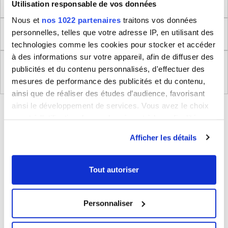
Dimensions produit
Utilisation responsable de vos données
Nous et
nos 1022 partenaires
traitons vos données
personnelles, telles que votre adresse IP, en utilisant des
Retour
technologies comme les cookies pour stocker et accéder
à des informations sur votre appareil, afin de diffuser des
Règlement (UE) 2023/988 relatifs à la Sécurité
publicités et du contenu personnalisés, d'effectuer des
Générale des Produits
mesures de performance des publicités et du contenu,
ainsi que de réaliser des études d’audience, favorisant
ainsi le développement de services. Vous avez le choix
BLEUCERISE VOUS CONSEILLE
quant à l'utilisation de vos données et à leurs finalités.
Vous pouvez modifier ou retirer votre consentement à
Afficher les détails
tout moment en consultant la Déclaration relative aux
cookies ou en cliquant sur l'icône de confidentialité.
Tout autoriser
Si vous le permettez, nous aimerions également :
Collecter des informations sur votre localisation
Personnaliser
géographique qui peuvent être précises à plusieurs
mètres près
Sac à dos porte-ordinateur et voyage