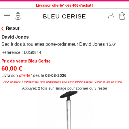
Livraison offerte* dès 40€ d'achat !
Service client à votre écoute au 04 66 35 94 97
BLEU CERISE
Commande avant 12h expédiée le jour même, du lundi au vendredi
Retour
33 magasins en France. Un à proximité de chez vous ?
David Jones
Bon shopping chez BLEU CERISE !
Sac à dos à roulettes porte-ordinateur David Jones 15.6"
Jusqu'à -75% sur le site du 29/07 au 27/08
Référence :
DJG0844
Samsonite, Delsey, American Tourister, Little Marcel à Prix Bas
Prix de vente Bleu Cerise
60,00 €
Livraison
offerte*
dès le
08-08-2026
* Pour au moins 1 transporteur, hors suppléments pour zone difficile d'accès, Corse et îles du littoral
Appuyez 2 fois sur l'image pour zoomer ou y rester