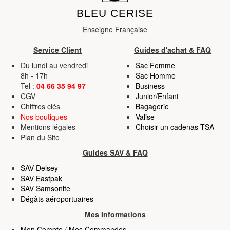
BLEU CERISE
Enseigne Française
Service Client
Guides d'achat & FAQ
Du lundi au vendredi
Sac Femme
8h - 17h
Sac Homme
Tel :
04 66 35 94 97
Business
CGV
Junior/Enfant
Chiffres clés
Bagagerie
Nos boutiques
Valise
Mentions légales
Choisir un cadenas TSA
Plan du Site
Guides SAV & FAQ
SAV Delsey
SAV Eastpak
SAV Samsonite
Dégâts aéroportuaires
Mes Informations
Mon Compte / Mes Commandes