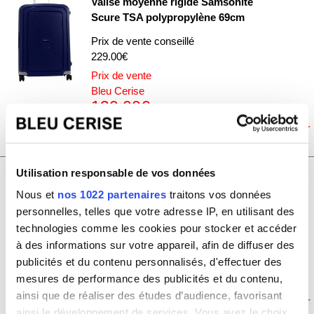
Valise moyenne rigide Samsonite
Scure TSA polypropylène 69cm
Prix de vente conseillé
229.00€
Prix de vente
Bleu Cerise
130.00€
SCURE07-MARINE
Utilisation responsable de vos données
Valise moyenne rigide Samsonite
Scure TSA polypropylène 69cm
Nous et
nos 1022 partenaires
traitons vos données
personnelles, telles que votre adresse IP, en utilisant des
Prix de vente conseillé
technologies comme les cookies pour stocker et accéder
229.00€
à des informations sur votre appareil, afin de diffuser des
Prix de vente
publicités et du contenu personnalisés, d'effectuer des
Bleu Cerise
130.00€
mesures de performance des publicités et du contenu,
ainsi que de réaliser des études d’audience, favorisant
ainsi le développement de services. Vous avez le choix
SCURE07-JAUNE