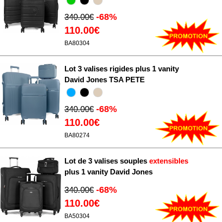
-68%
340.00€
110.00€
BA80304
Lot 3 valises rigides plus 1 vanity
David Jones TSA PETE
-68%
340.00€
110.00€
BA80274
Lot de 3 valises souples
extensibles
plus 1 vanity David Jones
-68%
340.00€
110.00€
BA50304