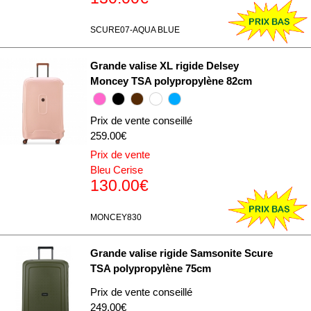
Les cookies nous permettent de personnaliser le contenu
et les annonces, d'offrir des fonctionnalités relatives aux
SCURE07-AQUA BLUE
médias sociaux et d'analyser notre trafic. Nous
partageons également des informations sur l'utilisation de
Grande valise XL rigide Delsey
notre site avec nos partenaires de médias sociaux, de
Moncey TSA polypropylène 82cm
publicité et d'analyse, qui peuvent combiner celles-ci
avec d'autres informations que vous leur avez fournies
Prix de vente conseillé
ou qu'ils ont collectées lors de votre utilisation de leurs
259.00€
services.
Prix de vente
Bleu Cerise
130.00€
MONCEY830
Grande valise rigide Samsonite Scure
TSA polypropylène 75cm
Prix de vente conseillé
249.00€