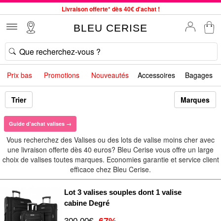
Service client à votre écoute au 04 66 35 94 97
Commande avant 12h expédiée le jour même, du lundi au vendredi
BLEU CERISE
33 magasins en France. Un à proximité de chez vous ?
Bon shopping chez BLEU CERISE !
Jusqu'à -75% sur le site du 29/07 au 27/08
Prix bas
Promotions
Nouveautés
Accessoires
Bagages
Samsonite, Delsey, American Tourister, Little Marcel à Prix Bas
Livraison offerte* dès 40€ d'achat !
Trier
Marques
Guide d'achat valises →
Vous recherchez des Valises ou des lots de valise moins cher avec
une livraison offerte dès 40 euros? Bleu Cerise vous offre un large
choix de valises toutes marques. Economies garantie et service client
efficace chez Bleu Cerise.
Lot 3 valises souples dont 1 valise
cabine Degré
-67%