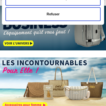
mètres près
Identifier votre appareil en l'analysant activement
Refuser
pour en relever les caractéristiques spécifiques
(empreintes digitales).
Pour en savoir plus sur le traitement de vos données
personnelles et définir vos préférences, reportez-vous à
la
section « Détails »
. Vous pouvez modifier ou retirer
votre consentement à tout moment à partir de la
déclaration sur les cookies.
Les cookies nous permettent de personnaliser le contenu
et les annonces, d'offrir des fonctionnalités relatives aux
médias sociaux et d'analyser notre trafic. Nous
partageons également des informations sur l'utilisation de
notre site avec nos partenaires de médias sociaux, de
publicité et d'analyse, qui peuvent combiner celles-ci
avec d'autres informations que vous leur avez fournies
ou qu'ils ont collectées lors de votre utilisation de leurs