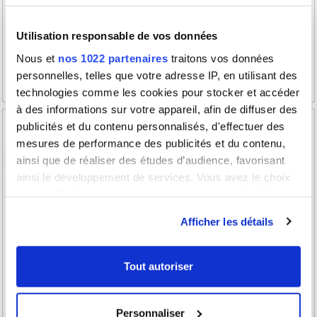
Utilisation responsable de vos données
Nous et
nos 1022 partenaires
traitons vos données
personnelles, telles que votre adresse IP, en utilisant des
technologies comme les cookies pour stocker et accéder
à des informations sur votre appareil, afin de diffuser des
publicités et du contenu personnalisés, d'effectuer des
mesures de performance des publicités et du contenu,
ainsi que de réaliser des études d’audience, favorisant
ainsi le développement de services. Vous avez le choix
quant à l'utilisation de vos données et à leurs finalités.
Vous pouvez modifier ou retirer votre consentement à
Afficher les détails
tout moment en consultant la Déclaration relative aux
cookies ou en cliquant sur l'icône de confidentialité.
Tout autoriser
Si vous le permettez, nous aimerions également :
Collecter des informations sur votre localisation
Personnaliser
géographique qui peuvent être précises à plusieurs