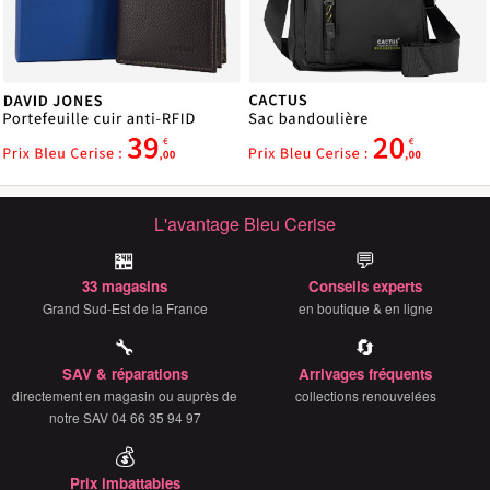
L'avantage Bleu Cerise
🏪
💬
33 magasins
Conseils experts
Grand Sud-Est de la France
en boutique & en ligne
🔧
🔄
SAV & réparations
Arrivages fréquents
directement en magasin ou auprès de
collections renouvelées
notre SAV 04 66 35 94 97
💰
Prix imbattables