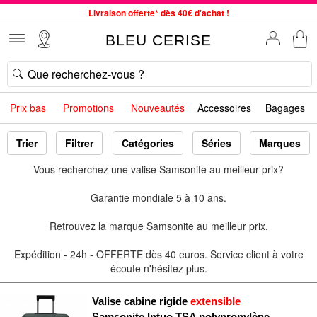
Livraison offerte* dès 40€ d'achat !
Service client à votre écoute au 04 66 35 94 97
BLEU CERISE
Commande avant 12h expédiée le jour même, du lundi au vendredi
33 magasins en France. Un à proximité de chez vous ?
Bon shopping chez BLEU CERISE !
Prix bas
Promotions
Nouveautés
Accessoires
Bagages
Jusqu'à -75% sur le site du 29/07 au 27/08
Samsonite, Delsey, American Tourister, Little Marcel à Prix Bas
Trier
Filtrer
Catégories
Séries
Marques
Vous recherchez une valise Samsonite au meilleur prix?
Garantie mondiale 5 à 10 ans.
Retrouvez la marque Samsonite au meilleur prix.
Expédition - 24h - OFFERTE dès 40 euros. Service client à votre
écoute n'hésitez plus.
Valise cabine rigide
extensible
Samsonite Intuo TSA polypropylène