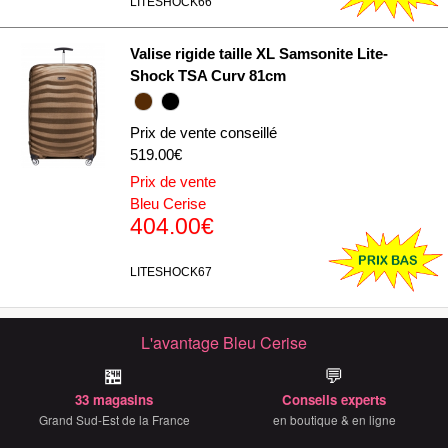
LITESHOCK66
Valise rigide taille XL Samsonite Lite-
Shock TSA Curv 81cm
Prix de vente conseillé
519.00€
Prix de vente
Bleu Cerise
404.00€
LITESHOCK67
L'avantage Bleu Cerise
🏪
💬
33 magasins
Conseils experts
Grand Sud-Est de la France
en boutique & en ligne