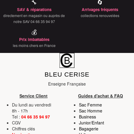
🔧
🔄
SAV & réparations
Arrivages fréquents
directement en magasin ou auprès de
collections renouvelées
notre SAV 04 66 35 94 97
💰
Prix imbattables
les moins chers en France
BLEU CERISE
Enseigne Française
Service Client
Guides d'achat & FAQ
Du lundi au vendredi
Sac Femme
8h - 17h
Sac Homme
Tel :
04 66 35 94 97
Business
CGV
Junior/Enfant
Chiffres clés
Bagagerie