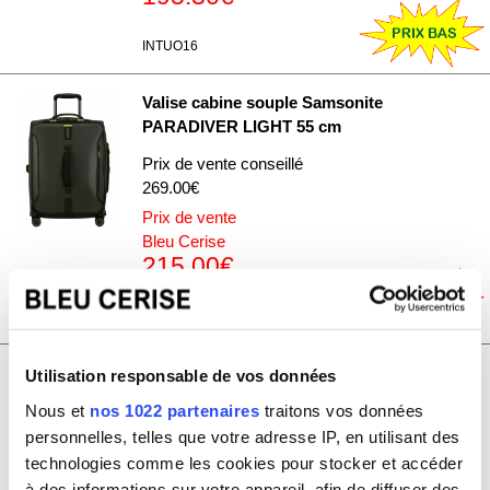
INTUO16
Valise cabine souple Samsonite
PARADIVER LIGHT 55 cm
Prix de vente conseillé
269.00€
Prix de vente
Bleu Cerise
215.00€
PARADIVER05
Valise cabine rigide Samsonite Lite-
Utilisation responsable de vos données
Cube TSA Curv 55cm
Nous et
nos 1022 partenaires
traitons vos données
Prix de vente conseillé
personnelles, telles que votre adresse IP, en utilisant des
469.00€
technologies comme les cookies pour stocker et accéder
Prix de vente
à des informations sur votre appareil, afin de diffuser des